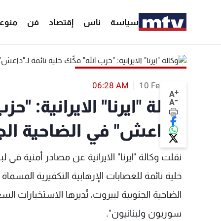
سياسة
ناس
إقتصاد
فن
منوع
06:28 AM
10 Feb 2014
+
A
-
وكالة "ايرنا" الايرانية: "ح
A
لـ"داعش" في الضاحية الج
نقلت وكالة "ايرنا" الايرانية عن مصادر أمنية في ل
خلية نائمة للعصابات الإرهابية التکفيرية المسماة
الضاحية الجنوبية لبيروت، تُديرها الاستخبارات ا
سوريون ولبنانيون".