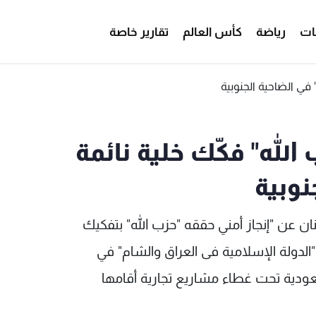
ات
رياضة
كأس العالم
تقارير خاصة
زب الله" فكّك خلية نائمة
نوبية
بنان عن "إنجاز أمني حققه "حزب الله" بتفکيك
 "الدولة الإسلامية فی العراق والشام" في
لسعودية تحت غطاء مشاريع تجارية أقامها