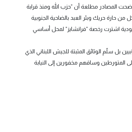
أوضحت المصادر مطلعة أن "حزب الله ومنذ قرابة
 من حارة حريك وبئر العبد بالضاحية الجنوبية
سعودية اشترت رخصة "فرانشايز" لمحل أساسي
يين بل سلّم الوثائق المثبتة للجيش اللبناني الذي
ی المتورطين وساقهم مخفورين إلی النيابة