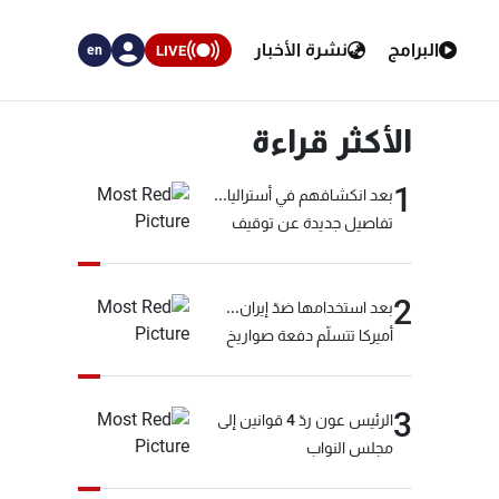
البرامج
نشرة الأخبار
LIVE
en
الأكثر قراءة
1
بعد انكشافهم في أستراليا...
تفاصيل جديدة عن توقيف
"شبكة الكوكايين"
2
بعد استخدامها ضدّ إيران...
أميركا تتسلّم دفعة صواريخ
كبيرة!
3
الرئيس عون ردّ 4 قوانين إلى
مجلس النواب