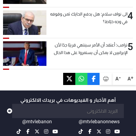
4
الى نواف سلام: هل يدفع الحايك ثمن وقوفه
في وجه خيّاط؟
5
ترامب: أعتقد أن الأمر سينتهي قريبًا جدًا لأن
الإيرانيين لا يمكن أن يستمروا على هذا الحال
-
+
A
A
أهم الأخبار و الفيديوهات في بريدك الالكتروني
@mtvlebanon
@mtvlebanonnews