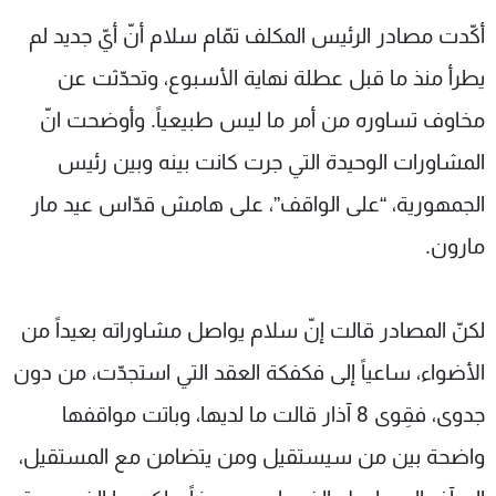
شاهد البرامج
أكّدت مصادر الرئيس المكلف تمّام سلام أنّ أيّ جديد لم
الترددات
يطرأ منذ ما قبل عطلة نهاية الأسبوع، وتحدّثت عن
مخاوف تساوره من أمر ما ليس طبيعياً. وأوضحت انّ
عن MTV
وظائف
الإنـتـاج
تواصل معنا
المشاورات الوحيدة التي جرت كانت بينه وبين رئيس
لاعلاناتكم
شروط الإسـتخدام
سياسة الخصوصية
الجمهورية، “على الواقف”، على هامش قدّاس عيد مار
مارون.
لكنّ المصادر قالت إنّ سلام يواصل مشاوراته بعيداً من
الأضواء، ساعياً إلى فكفكة العقد التي استجدّت، من دون
جدوى، فقِوى 8 آذار قالت ما لديها، وباتت مواقفها
واضحة بين من سيستقيل ومن يتضامن مع المستقيل،