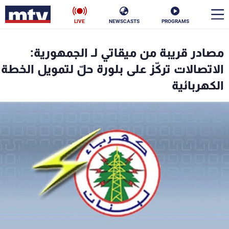
LIVE
NEWSCASTS
PROGRAMS
en
مصادر قريبة من ميقاتي لـ الجمهورية:
الأخبار
الاتصالات تركّز على بلورة حلّ لتمويل الخطة
الكهربائية
سياسة
ناس
إقتصاد
فن
منوعات
رياضة
كأس العالم
البرامج
جدول البرامج