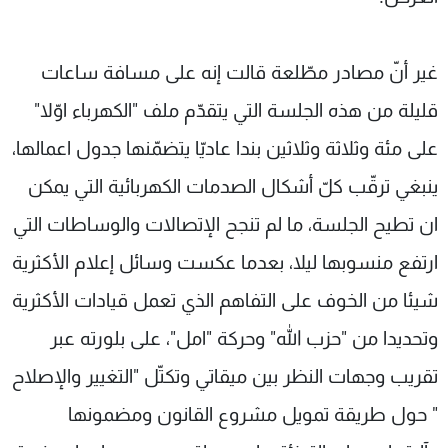
غير أنّ مصادر مطّلعة قالت إنه على مسافة ساعات
قليلة من هذه الجلسة التي يتقدّم ملف "الكهرباء اوّلا"
على مئة وثلاثة وثلاثين بندا عاديّا يتضمّنها جدول اعمالها،
ينبغي ترقّب كلّ أشكال الصدمات الكهربائية التي يمكن
ان تطيح الجلسة، ما لم تنجح الإتصالات والوساطات التي
ارتفع منسوبها ليلا، بعدما عكست وسائل إعلام الأكثرية
شيئا من الخوف على التفاهم الذي تعمل قيادات الأكثرية
وتحديدا من "حزب الله" وحركة "امل"، على بلورته عبر
تقريب وجهات النظر بين ميقاتي وتكتّل "التغيير والإصلاح
" حول طريقة تمويل مشروع القانون ومضمونها