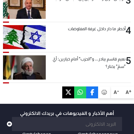
3
4
أخطر ما دار داخل غرفة المفاوضات
5
نعيم قاسم يبادر... و"الحزب" أمام خيارين: أيّ
"سمّ" يختار؟
-
+
A
A
أهم الأخبار و الفيديوهات في بريدك الالكتروني