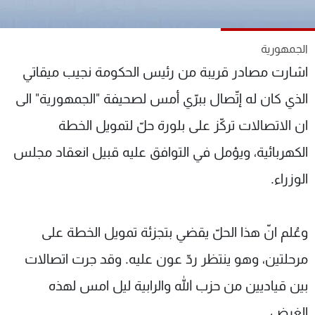
شاهد البرامج
الترددات
الجمهورية
اشارت مصادر قريبة من رئيس الحكومة نجيب ميقاتي
عن MTV
وظائف
الإنـتـاج
تواصل معنا
الذي كان له إتّصال ببرّي أمس لصحيفة "الجمهورية" الى
لاعلاناتكم
شروط الإسـتخدام
ان الاتصالات تركّز على بلورة حلّ لتمويل الخطة
سياسة الخصوصية
الكهربائية، ويؤمل في التوافق عليه قبيل انعقاد مجلس
الوزراء.
وعُلم انّ هذا الحلّ يقضي بتجزئة تمويل الخطة على
مرحلتين، وهو ينتظر ردّ عون عليه. وقد جرت اتصالات
بين قياديين من حزب الله والرابية ليل امس لهذه
الغرض.