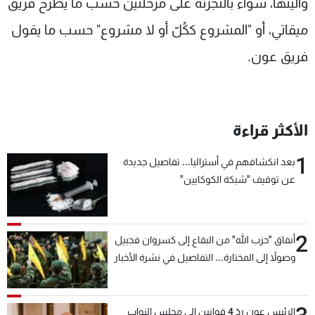
وآليتها، سواء بالتجزئة على مرحلتين حسب ما يطرح فريق
ميقاتي، أو "المشروع ككُلّ أو لا مشروع" حسب ما يقول
فريق عون.
الأكثر قراءة
1
بعد انكشافهم في أستراليا... تفاصيل جديدة
عن توقيف "شبكة الكوكايين"
2
أنفاق "حزب الله" من البقاع إلى كسروان فجبيل
وصولاً إلى المختارة... التفاصيل في نشرة الأخبار
بعد قليل
الرئيس عون ردّ 4 قوانين إلى مجلس النواب