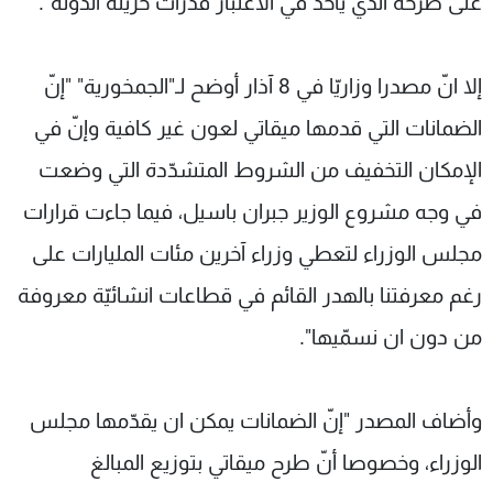
على طرحه الذي يأخذ في الاعتبار قدرات خزينة الدولة".
إلا انّ مصدرا وزاريّا في 8 آذار أوضح لـ"الجمخورية" "إنّ
الضمانات التي قدمها ميقاتي لعون غير كافية وإنّ في
الإمكان التخفيف من الشروط المتشدّدة التي وضعت
في وجه مشروع الوزير جبران باسيل، فيما جاءت قرارات
مجلس الوزراء لتعطي وزراء آخرين مئات المليارات على
رغم معرفتنا بالهدر القائم في قطاعات انشائيّة معروفة
من دون ان نسمّيها".
وأضاف المصدر "إنّ الضمانات يمكن ان يقدّمها مجلس
الوزراء، وخصوصا أنّ طرح ميقاتي بتوزيع المبالغ