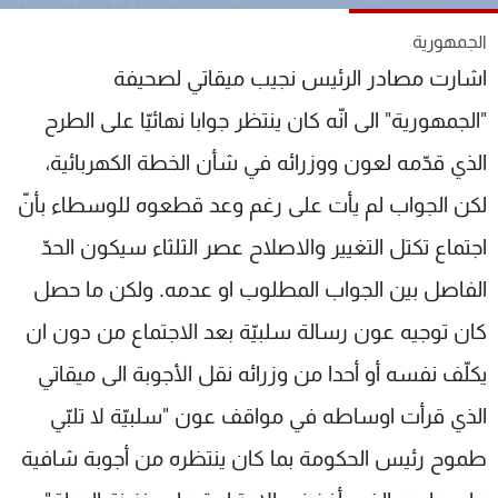
شاهد البرامج
الجمهورية
الترددات
اشارت مصادر الرئيس نجيب ميقاتي لصحيفة
"الجمهورية" الى انّه كان ينتظر جوابا نهائيّا على الطرح
عن MTV
وظائف
الإنـتـاج
تواصل معنا
الذي قدّمه لعون ووزرائه في شأن الخطة الكهربائية،
لاعلاناتكم
شروط الإسـتخدام
سياسة الخصوصية
لكن الجواب لم يأت على رغم وعد قطعوه للوسطاء بأنّ
اجتماع تكتل التغيير والاصلاح عصر الثلثاء سيكون الحدّ
الفاصل بين الجواب المطلوب او عدمه. ولكن ما حصل
كان توجيه عون رسالة سلبيّة بعد الاجتماع من دون ان
يكلّف نفسه أو أحدا من وزرائه نقل الأجوبة الى ميقاتي
الذي قرأت اوساطه في مواقف عون "سلبيّة لا تلبّي
طموح رئيس الحكومة بما كان ينتظره من أجوبة شافية