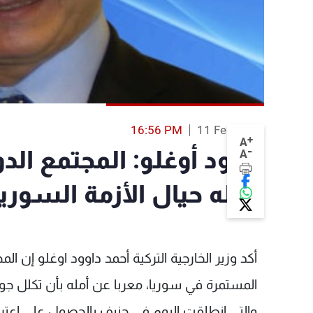
16:56 PM
11 Feb 2014
+
A
-
داوود أوغلو: المجتمع الد
A
فعله حيال الأزمة السوري
أكد وزير الخارجية التركية أحمد داوود اوغلو إن ال
المستمرة في سوريا، معربا عن أمله بأن تكلل جولة
والتي انطلقت اليوم في جنيف بالحصول على اعترافات بجنيف1 و