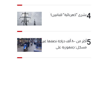
4
بشرى "كهربائية" للبنانيين!
5
أكثر من ٨٠٠ ألف دراجة نصفها غير
مسجّل: جمهورية على
"دولابَين"!