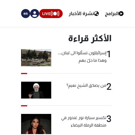
البرامج
نشرة الأخبار
LIVE
en
الأكثر قراءة
1
إسرائيليّون تسلّلوا الى لبنان...
وهذا ما حلّ بهم
2
من يصدّق الشيخ نعيم؟
3
تكسير سيارة نور غندور في
منطقة الرملة البيضاء