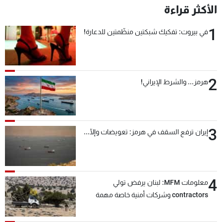
الأكثر قراءة
1
في بيروت: تفكيك شبكتين منظّمتين للدعارة!
2
هرمز... والشرط الإيراني!
3
إيران ترفع السقف في هرمز: تعويضات وإلّا...
4
معلومات MFM: لبنان يرفض تولي
contractors وشركات أمنية خاصة مهمة
التحقق من نزع سلاح "حزب الله"