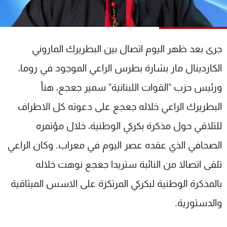
شاهد البرامج
الترددات
جرى بعد ظهر اليوم اتصال بين البطريرك الماروني
عن MTV
وظائف
الكاردينال مار بشارة بطرس الراعي الموجود في روما،
الإنـتـاج
تواصل معنا
لاعلاناتكم
شروط الإسـتخدام
ورئيس حزب "القوات اللبنانية" سمير جعجع، هنأ
سياسة الخصوصية
البطريرك الراعي خلاله جعجع على دعوته كل الاطراف
للتلاقي حول مذكرة بكركي الوطنية، خلال مؤتمره
الصحافي الذي عقده عصر اليوم في معراب. وكان الراعي
تلقى اتصالا من النائبة ستريدا جعجع نوهت خلاله
بالمذكرة الوطنية لبكركي المرتكزة على الاسس الميثاقية
والدستورية.