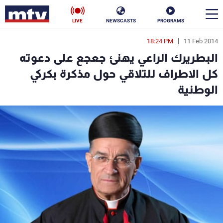
LIVE
NEWSCASTS
PROGRAMS
18:24 PM
11 Feb 2014
en
البطريرك الراعي يهنئ جعجع على دعوته
الأخبار
كل الاطراف للتلاقي حول مذكرة بكركي
الوطنية
سياسة
ناس
إقتصاد
فن
منوعات
رياضة
كأس العالم
البرامج
جدول البرامج