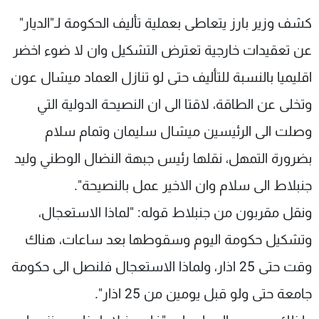
شاهد البرامج
كشف وزير بارز يتعاطى بعملية تأليف الحكومة لـ"الديار"
الترددات
عن تعقيدات خارجية تعترض التشكيل وان لا ضوء اخضر
اقليميا بالنسبة للتأليف حتى لو تنازل العماد ميشال عون
عن MTV
وظائف
الإنـتـاج
تواصل معنا
وتخلى عن الطاقة، لاقتا الى ان النصيحة الدولية التي
لاعلاناتكم
شروط الإسـتخدام
سياسة الخصوصية
وصلت الى الرئيسين ميشال سليمان وتمام سلام
بضرورة التمهل، نقلها رئيس جبهة النضال الوطني وليد
جنبلاط الى سلام وان الاخير عمل بالنصيحة".
ونقل مقربون من جنبلاط قوله: "لماذا الاستعجال،
وتشكيل حكومة اليوم وسقوطها بعد ساعات، هناك
وقت حتى 25 اذار، ولماذا الاستعجال فلنصل الى حكومة
جامعة حتى ولو قبل يومين من 25 اذار".