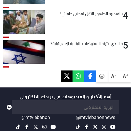
4
بالفيديو: الظهور الأوّل لمجتبى خامنئي!
5
ما الذي غيّرته المفاوضات اللبنانية الإسرائيلية؟
-
+
A
A
أهم الأخبار و الفيديوهات في بريدك الالكتروني
@mtvlebanon
@mtvlebanonnews