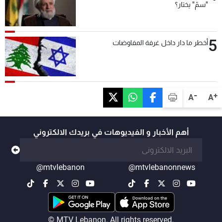
"سمّ" يختار؟
5
أخطر ما دار داخل غرفة المفاوضات
-
+
A
A
أهم الأخبار و الفيديوهات في بريدك الالكتروني
@mtvlebanon
@mtvlebanonnews
© MTV Lebanon. All rights reserved.