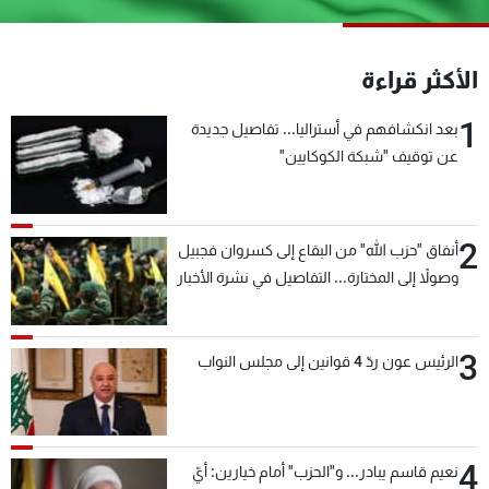
شاهد البرامج
الترددات
الأكثر قراءة
1
عن MTV
وظائف
بعد انكشافهم في أستراليا... تفاصيل جديدة
الإنـتـاج
تواصل معنا
عن توقيف "شبكة الكوكايين"
لاعلاناتكم
شروط الإسـتخدام
سياسة الخصوصية
2
أنفاق "حزب الله" من البقاع إلى كسروان فجبيل
وصولاً إلى المختارة... التفاصيل في نشرة الأخبار
بعد قليل
3
الرئيس عون ردّ 4 قوانين إلى مجلس النواب
4
نعيم قاسم يبادر... و"الحزب" أمام خيارين: أيّ