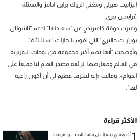
إليزابيث هيرلي ومغني الروك براين ادامز والممثلة
غرايسن بيري.
وعبرت دوقة كامبريدج عن "سعادتها" لدعم "ناشونال
بورتريت جاليري" التي تقوم بانجازات "استثنائية".
وأوضحت "أنها تضم أكبر مجموعة من لوحات البورتريه
في العالم ومعارضها الرائعة مصدر الهام لنا جميعاً على
الدوام». وقالت «إنه لشرف عظيم لي أن أكون راعية
لها".
الأكثر قراءة
1
أبٌ يعتدي جنسيّاً على بناته الثلاث… واعترافاتٌ