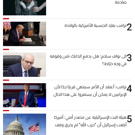
صادمة
2
ترامب يقيّد الجنسية الأميركية بالولادة
3
الى نواف سلام: هل يدفع الحايك ثمن وقوفه
في وجه خيّاط؟
4
ترامب: أعتقد أن الأمر سينتهي قريبًا جدًا لأن
الإيرانيين لا يمكن أن يستمروا على هذا الحال
5
هيئة البث الإسرائيلية عن مصدر أمني: أميركا
أبلغت إسرائيل أن "حزب الله" لم يخرق وقف
إطلاق النار أمس في مجدل زون وطلبت منها