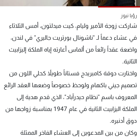
شاهد البرامج
الترددات
رؤيا نيوز
شاركت زوجة الأمير وليام، كيت ميدلتون، أمس الثلاثاء
عن MTV
وظائف
في عشاء دعماً لـ "ناشونال بورتريت جاليري" في لندن،
الإنـتـاج
تواصل معنا
واضعة عقداً رائعاً من ألماس أعارته إياه الملكة إليزابيث
لاعلاناتكم
شروط الإسـتخدام
سياسة الخصوصية
الثانية.
واختارت دوقة كامبريدج فستاناً طويلاً كحلي اللون من
تصميم جيني باكهام ولوحظ خصوصاً وضعها العقد الرائع
المعروف باسم "نظام حيدرآباد"، الذي قدم هدية إلى
الملكة اليزابيث الثانية في عام 1947 بمناسبة زواجها من
دوق أدنبره.
وكان من بين المدعوين إلى العشاء الفاخر الممثلة