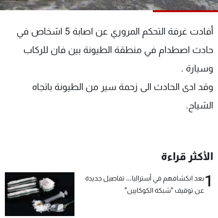
شاهد البرامج
الترددات
أفادت غرفة التحكم المروري عن اصابة 5 اشخاص في
حادث اصطدام في منطقة الطيونة بين فان للركاب
عن MTV
وظائف
الإنـتـاج
تواصل معنا
وسيارة .
لاعلاناتكم
شروط الإسـتخدام
وقد ادى الحادث الى زحمة سير من الطيونة باتجاه
سياسة الخصوصية
الشياح.
الأكثر قراءة
1
بعد انكشافهم في أستراليا... تفاصيل جديدة
عن توقيف "شبكة الكوكايين"