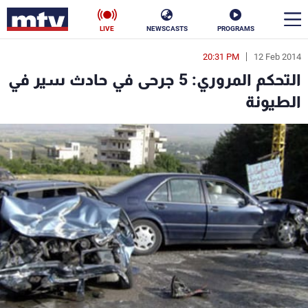
LIVE
NEWSCASTS
PROGRAMS
20:31 PM
12 Feb 2014
en
التحكم المروري: 5 جرحى في حادث سير في
الأخبار
الطيونة
سياسة
ناس
إقتصاد
فن
منوعات
رياضة
كأس العالم
البرامج
جدول البرامج