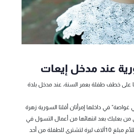
ية عند مدخل إيعات
دمتا على خطف طفلة بعمر السنة، عند مدخل بلدة
واصة" في داخلها إمرأتان أقلتا السورية زهرة
ي من بعلبك بعد انتهائها من أعمال التسول في
المدينة. وعند مدخل إيعات، أعطت إحدى النسوة للأم مبلغ 10آلاف ليرة لتشتري للطفلة من أحد