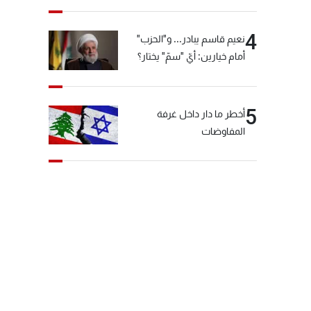
4
نعيم قاسم يبادر... و"الحزب"
أمام خيارين: أيّ "سمّ" يختار؟
5
أخطر ما دار داخل غرفة
المفاوضات