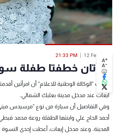
21:33 PM
12 Feb 2014
+
A
-
امرأتان خطفتا طفلة سور
A
أفادت "الوكالة الوطنية للاعلام" أن امرأتين أق
ايعات عند مدخل مدينة بعلبك الشمالي.
وفي التفاصيل أن سيارة من نوع "مرسيدس ميني غ
أحمد الحاج علي وابنتها الطفلة روعة محمد قبط