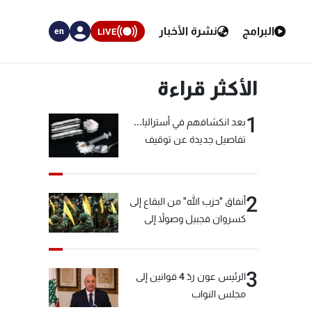
البرامج
نشرة الأخبار
LIVE
en
الأكثر قراءة
1
بعد انكشافهم في أستراليا...
تفاصيل جديدة عن توقيف
"شبكة الكوكايين"
2
أنفاق "حزب الله" من البقاع إلى
كسروان فجبيل وصولاً إلى
المختارة... التفاصيل في نشرة
الأخبار بعد قليل
3
الرئيس عون ردّ 4 قوانين إلى
مجلس النواب