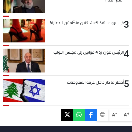
3
في بيروت: تفكيك شبكتين منظّمتين للدعارة!
4
الرئيس عون ردّ 4 قوانين إلى مجلس النواب
5
أخطر ما دار داخل غرفة المفاوضات
-
+
A
A