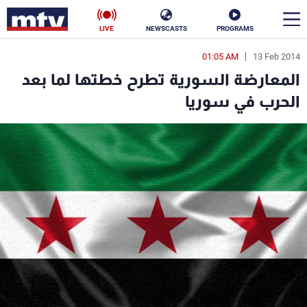
LIVE
NEWSCASTS
PROGRAMS
01:05 AM
13 Feb 2014
en
المعارضة السورية تطرح خطتها لما بعد
الأخبار
الحرب في سوريا
سياسة
ناس
إقتصاد
فن
منوعات
رياضة
كأس العالم
البرامج
جدول البرامج