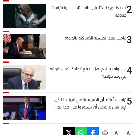
2
أبٌ يعتدي جنسيّاً على بناته الثلاث… واعترافاتٌ
صادمة
3
ترامب يقيّد الجنسية الأميركية بالولادة
4
الى نواف سلام: هل يدفع الحايك ثمن وقوفه
في وجه خيّاط؟
5
ترامب: أعتقد أن الأمر سينتهي قريبًا جدًا لأن
الإيرانيين لا يمكن أن يستمروا على هذا الحال
-
+
A
A