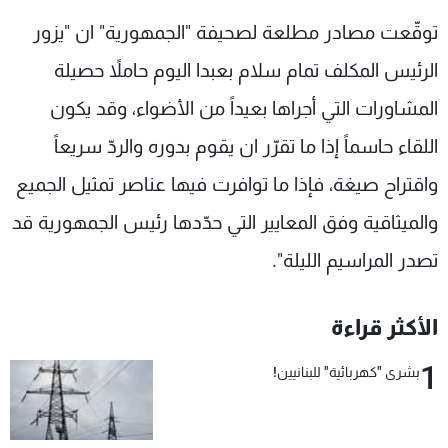
شاهد البرامج
توقّعت مصادر مطلعة لصحيفة "الجمهورية" ان "يزور
الترددات
الرئيس المكلف تمام سلام بعبدا اليوم حاملاً حصيلة
المشاورات التي أجراها بعيداً من الأضواء، وقد يكون
عن MTV
وظائف
الإنـتـاج
تواصل معنا
اللقاء حاسماً إذا ما تقرّر ان يقوم بدوره والردّ سريعاً
لاعلاناتكم
شروط الإسـتخدام
سياسة الخصوصية
واقتراح صيغة، فإذا ما توافرت فيها عناصر تمثيل الجميع
والميثاقية وفق المعايير التي حدّدها رئيس الجمهورية قد
تصدر المراسيم الليلة".
الأكثر قراءة
1
بشرى "كهربائية" للبنانيين!