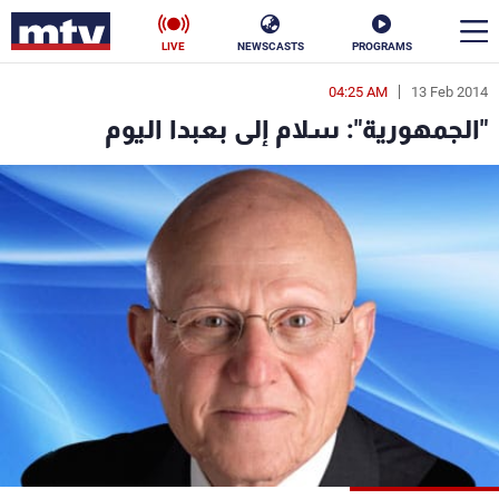
LIVE
NEWSCASTS
PROGRAMS
04:25 AM
13 Feb 2014
en
"الجمهورية": سلام إلى بعبدا اليوم
الأخبار
سياسة
ناس
إقتصاد
فن
منوعات
رياضة
كأس العالم
البرامج
جدول البرامج