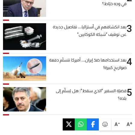
في وجه خيّاط؟
3
بعد انكشافهم في أستراليا... تفاصيل جديدة
عن توقيف "شبكة الكوكايين"
4
بعد استخدامها ضدّ إيران... أميركا تتسلّم دفعة
صواريخ كبيرة!
5
قضيّة السفير "الذي سقط": هل يُسلَّم إلى
بلده؟
-
+
A
A