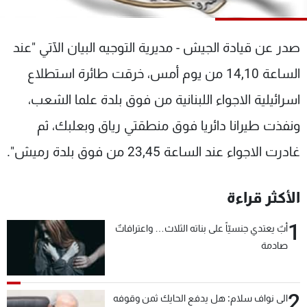
شاهد البرامج
الترددات
صدر عن قيادة الجيش - مديرية التوجيه البيان الآتي "عند
الساعة 14,10 من يوم أمس، خرقت طائرة استطلاع
عن MTV
وظائف
الإنـتـاج
تواصل معنا
اسرائيلية الاجواء اللبنانية من فوق بلدة علما الشعب،
لاعلاناتكم
شروط الإسـتخدام
سياسة الخصوصية
ونفذت طيرانا دائريا فوق منطقتي رياق وبعلبك، ثم
غادرت الاجواء عند الساعة 23,45 من فوق بلدة رميش".
الأكثر قراءة
1
أبٌ يعتدي جنسيّاً على بناته الثلاث… واعترافاتٌ
صادمة
2
الى نواف سلام: هل يدفع الحايك ثمن وقوفه