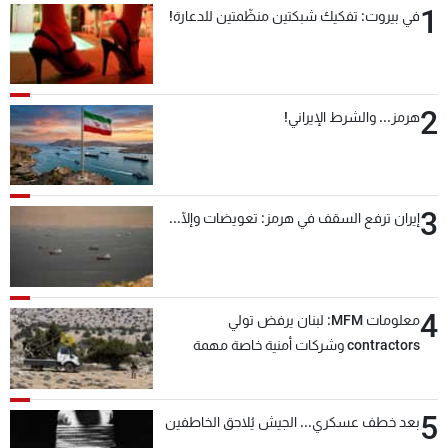
1
في بيروت: تفكيك شبكتين منظّمتين للدعارة!
شاهد البرامج
الترددات
2
عن MTV
وظائف
هرمز... والشرط الإيراني!
الإنـتـاج
تواصل معنا
لاعلاناتكم
شروط الإسـتخدام
سياسة الخصوصية
3
إيران ترفع السقف في هرمز: تعويضات وإلّا...
4
معلومات MFM: لبنان يرفض تولي
contractors وشركات أمنية خاصة مهمة
التحقق من نزع سلاح "حزب الله"
5
بعد خطف عسكري... الجيش يُلاحق الخاطفين