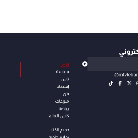
كتروني
الأخبار
سياسة
@mtvleba
ناس
إقتصاد
فن
منوعات
رياضة
كأس العالم
جميع الكـتاب
تقارير خاصة