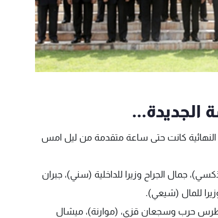
 الجديدة...
ر النهائية كانت حتى ساعة متقدمة من ليل امس
كسي)، جمال الجراح وزيرا للداخلية (سني)، جبران
زيرا للمال (شيعي).
نّة)، بطرس حرب وسجعان قزي، (موارنة)، ميشال