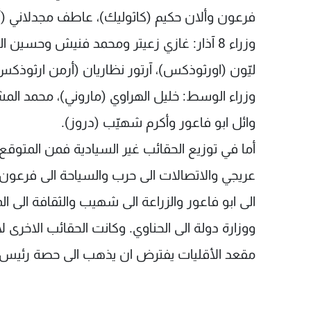
فرعون وألان حكيم (كاثوليك)، عاطف مجدلاني (
وزراء 8 آذار: غازي زعيتر ومحمد فنيش وحسي
ليّون (اورثوذكس)، آرتور نظاريان (أرمن ارثوذكس
وزراء الوسط: خليل الهراوي (ماروني)، محمد الم
وائل ابو فاعور وأكرم شهيّب (دروز).
أما في توزيع الحقائب غير السيادية فمن المتوقع
عريجي والاتصالات الى حرب والسياحة الى فرعون 
الى ابو فاعور والزراعة الى شهيب والثقافة الى ا
ووزارة دولة الى الحناوي. وكانت الحقائب الاخرى لا 
مقعد الأقليات يفترض ان يذهب الى حصة رئيس 