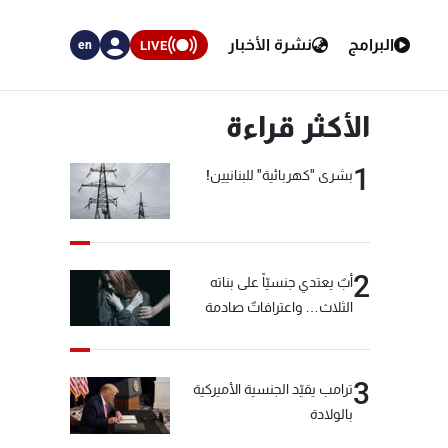
البرامج
نشرة الأخبار
LIVE
en
الأكثر قراءة
1
بشرى "كهربائية" للبنانيين!
2
أبٌ يعتدي جنسيّاً على بناته
الثلاث… واعترافاتٌ صادمة
3
ترامب يقيّد الجنسية الأميركية
بالولادة