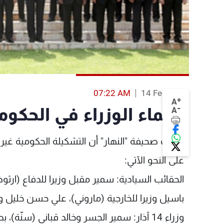
07:22 AM
14 Feb 2014
+
A
-
أسماء الوزراء في الحكومة
A
علمت صحيفة "النهار" أن التشكيلة الحكومية غي
على النحو الآتي:
الحقائب السيادية: سمير مقبل وزيرا للدفاع (ارثوذ
باسيل وزيرا للخارجية (ماروني)، علي حسن خليل و
وزراء 14 آذار: سمير الجسر وخالد قباني (س