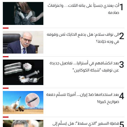
1
أبٌ يعتدي جنسيّاً على بناته الثلاث… واعترافاتٌ
صادمة
2
الى نواف سلام: هل يدفع الحايك ثمن وقوفه
في وجه خيّاط؟
3
بعد انكشافهم في أستراليا... تفاصيل جديدة
عن توقيف "شبكة الكوكايين"
4
بعد استخدامها ضدّ إيران... أميركا تتسلّم دفعة
صواريخ كبيرة!
5
قضيّة السفير "الذي سقط": هل يُسلَّم إلى