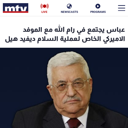
LIVE
NEWSCASTS
PROGRAMS
en
عباس يجتمع في رام الله مع الموفد
الأخبار
الاميركي الخاص لعملية السلام ديفيد هيل
سياسة
ناس
إقتصاد
فن
منوعات
رياضة
كأس العالم
البرامج
جدول البرامج