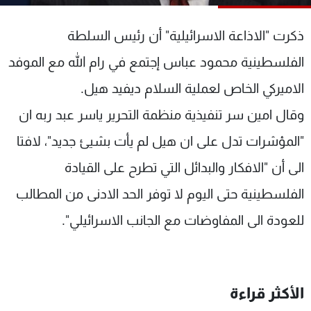
شاهد البرامج
الترددات
ذكرت "الاذاعة الاسرائيلية" أن رئيس السلطة
الفلسطينية محمود عباس إجتمع في رام الله مع الموفد
عن MTV
وظائف
الاميركي الخاص لعملية السلام ديفيد هيل.
الإنـتـاج
تواصل معنا
لاعلاناتكم
شروط الإسـتخدام
وقال امين سر تنفيذية منظمة التحرير ياسر عبد ربه ان
سياسة الخصوصية
"المؤشرات تدل على ان هيل لم يأت بشيئ جديد"، لافتا
الى أن "الافكار والبدائل التي تطرح على القيادة
الفلسطينية حتى اليوم لا توفر الحد الادنى من المطالب
للعودة الى المفاوضات مع الجانب الاسرائيلي".
الأكثر قراءة