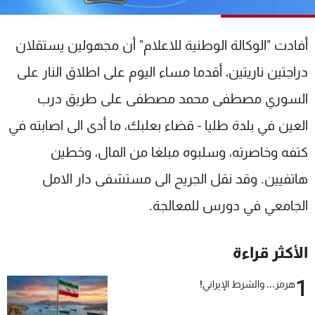
شاهد البرامج
الترددات
أفادت "الوكالة الوطنية للاعلام" أن مجهولين يستقلان
دراجتين ناريتين، أقدما مساء اليوم على اطلاق النار على
عن MTV
وظائف
الإنـتـاج
تواصل معنا
السوري مصطفى محمد مصطفى على طريق درب
لاعلاناتكم
شروط الإسـتخدام
العين في بلدة طليا - قضاء بعلبك، ما أدى الى اصابته في
سياسة الخصوصية
كتفه وخاصرته، وسلبوه مبلغا من المال، وخطين
هاتفيين. وقد نقل الجريح الى مستشفى دار الامل
الجامعي في دورس للمعالجة.
الأكثر قراءة
1
هرمز... والشرط الإيراني!