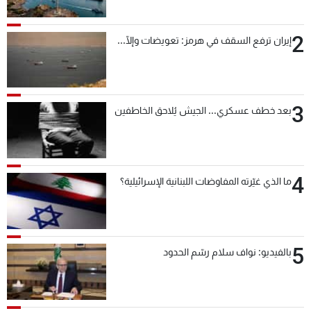
2
إيران ترفع السقف في هرمز: تعويضات وإلّا...
3
بعد خطف عسكري... الجيش يُلاحق الخاطفين
4
ما الذي غيّرته المفاوضات اللبنانية الإسرائيلية؟
5
بالفيديو: نواف سلام رسّم الحدود