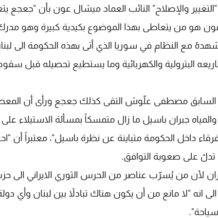
 "التغيير والإصلاح" النائب العماد ميشال عون بأن "جعجع ي
د عون هو من يتعاطى بهذا الموضوع بكيدية كبيرة وهو مدرك
شهدهُ مع النظام في سوريا الذي أتى بهذه الحكومة الى لبنا
مشاريعه البترولية والكهربائية وما يستطيع تحصيله قبل سقو
ب السابق مصطفى علّوش التقى كذلك جعجع ورأى أن المعط
 والمياه جبران باسيل ما زال متمسكاً بمسألة الاستيلاء على
قاء داخل الحكومة متباينة عن نظرة باسيل"، معتبراً أن "اح
تدلّ على صعوبة التوافق.
ن لأن من يُسرّب عناصر من الحرس الثوري الايراني الى حزب
لى انه "لا مانع من أن يكون هناك تبادلاً بين لبنان وأي دولة
سياحة".