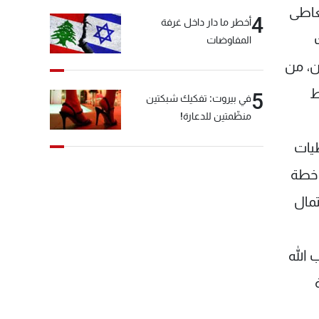
تعاطى
4
أخطر ما دار داخل غرفة
المفاوضات
ن، من
ط
5
في بيروت: تفكيك شبكتين
منظّمتين للدعارة!
يات
 خطة
تمال
 الله