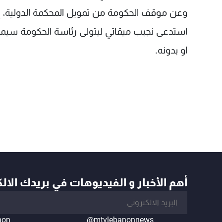
وعن موقف الحكومة من تمويل المحكمة الدولية، إع
استدعى نجيب ميقاتي ليتولى رئاسة الحكومة سيمن
او بدونه.
أهم الأخبار و الفيديوهات في بريدك الال
non
@mtvlebanonnews