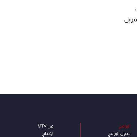
مويل
البرامج
عن MTV
جدول البرامج
الإنـتـاج