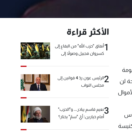
الأكثر قراءة
1
أنفاق "حزب الله" من البقاع إلى
كسروان فجبيل وصولاً إلى
المختارة... التفاصيل في نشرة
الأخبار بعد قليل
كومة
2
الرئيس عون ردّ 4 قوانين إلى
ة لن
مجلس النواب
أموال
3
نعيم قاسم يبادر... و"الحزب"
داس
أمام خيارين: أيّ "سمّ" يختار؟
كنيسة