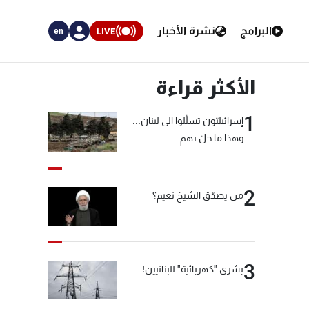
البرامج
نشرة الأخبار
LIVE
en
الأكثر قراءة
1
إسرائيليّون تسلّلوا الى لبنان...
وهذا ما حلّ بهم
2
من يصدّق الشيخ نعيم؟
3
بشرى "كهربائية" للبنانيين!