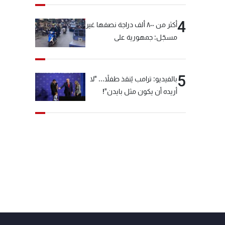
4
أكثر من ٨٠٠ ألف دراجة نصفها غير
مسجّل: جمهورية على
"دولابَين"!
5
بالفيديو: ترامب يُنقذ طفلاً... "لا
أريده أن يكون مثل بايدن"!