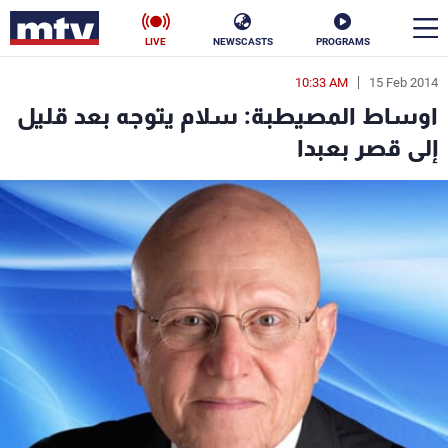
LIVE
NEWSCASTS
PROGRAMS
10:33 AM
15 Feb 2014
en
اوساط المصيطبة: سلام يتوجه بعد قليل
الأخبار
إلى قصر بعبدا
سياسة
ناس
إقتصاد
فن
منوعات
رياضة
كأس العالم
البرامج
جدول البرامج