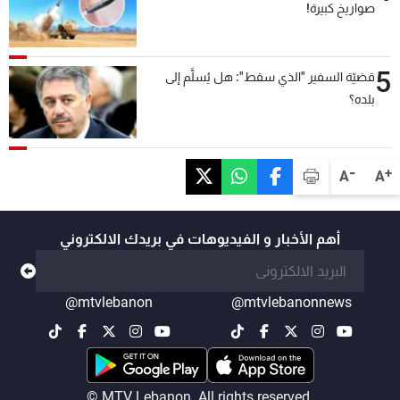
صواريخ كبيرة!
5
قضيّة السفير "الذي سقط": هل يُسلَّم إلى
بلده؟
-
+
A
A
أهم الأخبار و الفيديوهات في بريدك الالكتروني
@mtvlebanon
@mtvlebanonnews
© MTV Lebanon. All rights reserved.