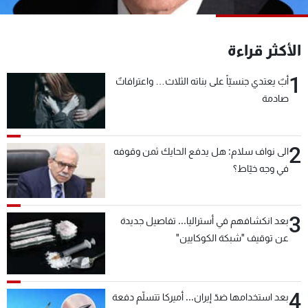
شاهد البرامج
الترددات
الأكثر قراءة
1
عن MTV
وظائف
أبٌ يعتدي جنسيّاً على بناته الثلاث… واعترافاتٌ
الإنـتـاج
تواصل معنا
صادمة
لاعلاناتكم
شروط الإسـتخدام
سياسة الخصوصية
2
الى نواف سلام: هل يدفع الحايك ثمن وقوفه
في وجه خيّاط؟
3
بعد انكشافهم في أستراليا... تفاصيل جديدة
عن توقيف "شبكة الكوكايين"
4
بعد استخدامها ضدّ إيران... أميركا تتسلّم دفعة