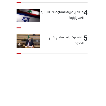
4
ما الذي غيّرته المفاوضات اللبنانية
الإسرائيلية؟
5
بالفيديو: نواف سلام رسّم
الحدود