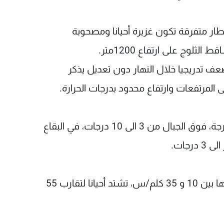
ار متفرقة تكون غزيرة أحيانا ومصحوبة
لوج على ارتفاع 1200متر.
عف تدريجيا خلال النهار دون تعديل يذكر
ى المرتفعات وارتفاع محدود بدرجات الحرارة.
- الحرارة المتوقعة على الساحل: من 11 الى 16 درجة، فوق الجبال من 3 الى 10 درجات، في البقاع
- الرياح السطحية: جنوبية إلى جنوبية غربية، سرعتها بين 10 و 35 كلم/س، تشتد أحيانا لتقارب 55