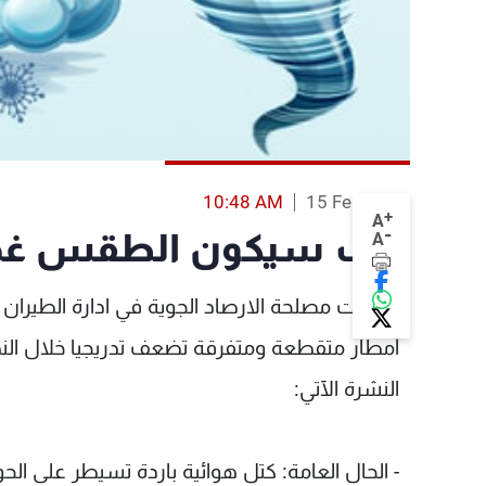
10:48 AM
15 Feb 2014
+
A
-
كيف سيكون الطقس غدا
A
توقعت مصلحة الارصاد الجوية في ادارة الطيران 
أمطار متقطعة ومتفرقة تضعف تدريجيا خلال النها
النشرة الآتي:
- الحال العامة: كتل هوائية باردة تسيطر على 