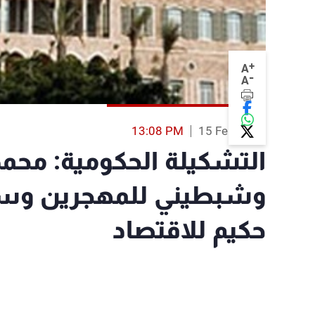
+
A
-
A
13:08 PM
15 Feb 2014
التشكيلة الحكومية: محم
وشبطيني للمهجرين وسج
حكيم للاقتصاد