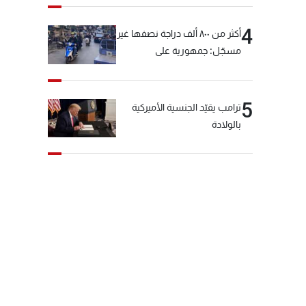
4
أكثر من ٨٠٠ ألف دراجة نصفها غير
مسجّل: جمهورية على
"دولابَين"!
5
ترامب يقيّد الجنسية الأميركية
بالولادة