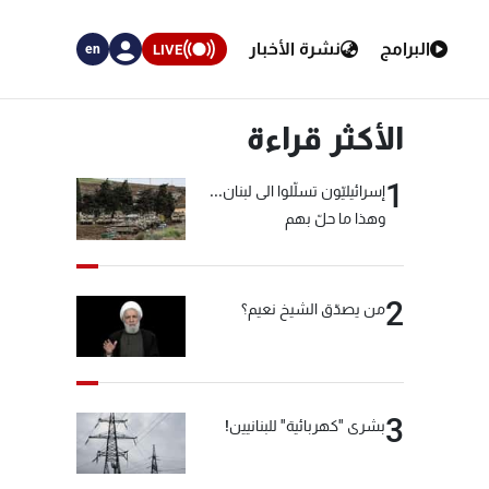
البرامج
نشرة الأخبار
LIVE
en
الأكثر قراءة
1
إسرائيليّون تسلّلوا الى لبنان...
وهذا ما حلّ بهم
2
من يصدّق الشيخ نعيم؟
3
بشرى "كهربائية" للبنانيين!