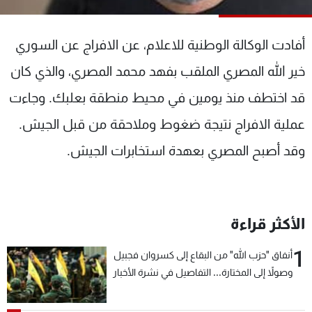
شاهد البرامج
الترددات
أفادت الوكالة الوطنية للاعلام، عن الافراج عن السوري
خير الله المصري الملقب بفهد محمد المصري، والذي كان
عن MTV
وظائف
الإنـتـاج
تواصل معنا
قد اختطف منذ يومين في محيط منطقة بعلبك. وجاءت
لاعلاناتكم
شروط الإسـتخدام
عملية الافراج نتيجة ضغوط وملاحقة من قبل الجيش.
سياسة الخصوصية
وقد أصبح المصري بعهدة استخابرات الجيش.
الأكثر قراءة
1
أنفاق "حزب الله" من البقاع إلى كسروان فجبيل
وصولاً إلى المختارة... التفاصيل في نشرة الأخبار
بعد قليل