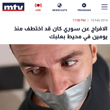
LIVE
NEWSCASTS
PROGRAMS
17:08 PM
15 Feb 2014
en
الافراج عن سوري كان قد اختطف منذ
الأخبار
يومين في محيط بعلبك
سياسة
ناس
إقتصاد
فن
منوعات
رياضة
كأس العالم
البرامج
جدول البرامج