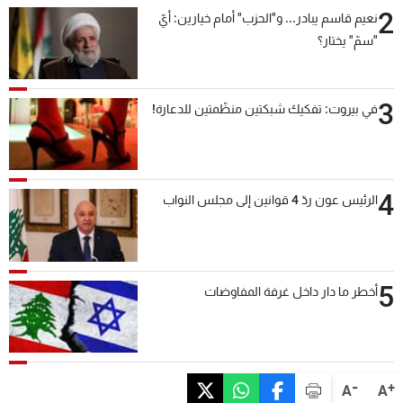
2
نعيم قاسم يبادر... و"الحزب" أمام خيارين: أيّ
"سمّ" يختار؟
3
في بيروت: تفكيك شبكتين منظّمتين للدعارة!
4
الرئيس عون ردّ 4 قوانين إلى مجلس النواب
5
أخطر ما دار داخل غرفة المفاوضات
-
+
A
A