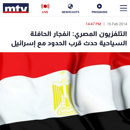
LIVE
NEWSCASTS
PROGRAMS
14:47 PM
16 Feb 2014
en
التلفزيون المصري: انفجار الحافلة
الأخبار
السياحية حدث قرب الحدود مع إسرائيل
سياسة
ناس
إقتصاد
فن
منوعات
رياضة
كأس العالم
البرامج
جدول البرامج