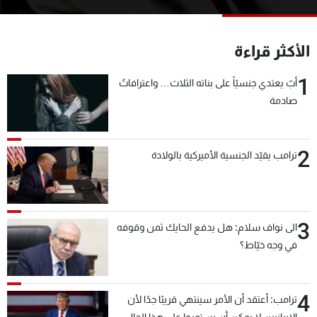
شاهد البرامج
الترددات
الأكثر قراءة
1
عن MTV
وظائف
أبٌ يعتدي جنسيّاً على بناته الثلاث… واعترافاتٌ
الإنـتـاج
تواصل معنا
صادمة
لاعلاناتكم
شروط الإسـتخدام
سياسة الخصوصية
2
ترامب يقيّد الجنسية الأميركية بالولادة
3
الى نواف سلام: هل يدفع الحايك ثمن وقوفه
في وجه خيّاط؟
4
ترامب: أعتقد أن الأمر سينتهي قريبًا جدًا لأن
الإيرانيين لا يمكن أن يستمروا على هذا الحال