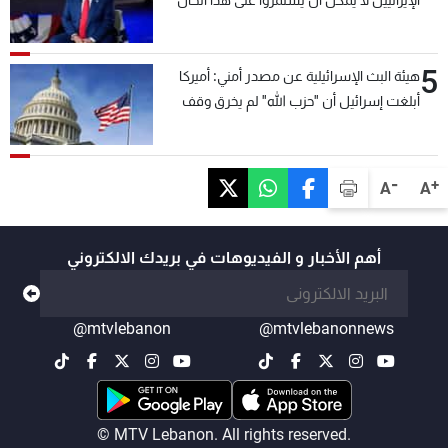
5
هيئة البث الإسرائيلية عن مصدر أمني: أميركا
أبلغت إسرائيل أن "حزب الله" لم يخرق وقف
إطلاق النار أمس في مجدل زون وطلبت منها
عدم التصعيد خشية أن يؤثر ذلك على مفاوضات
روما
-
+
A
A
أهم الأخبار و الفيديوهات في بريدك الالكتروني
@mtvlebanon
@mtvlebanonnews
© MTV Lebanon. All rights reserved.