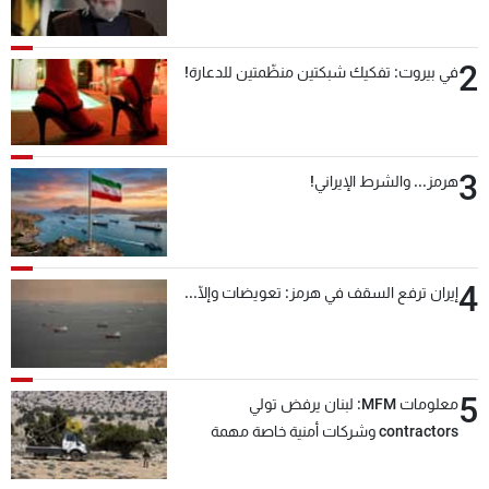
2
في بيروت: تفكيك شبكتين منظّمتين للدعارة!
3
هرمز... والشرط الإيراني!
4
إيران ترفع السقف في هرمز: تعويضات وإلّا...
5
معلومات MFM: لبنان يرفض تولي
contractors وشركات أمنية خاصة مهمة
التحقق من نزع سلاح "حزب الله"