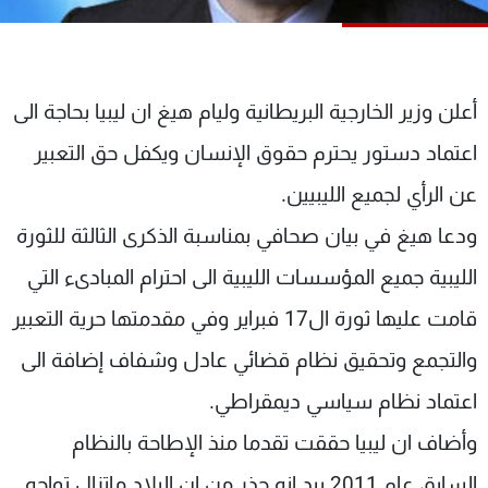
شاهد البرامج
الترددات
أعلن وزير الخارجية البريطانية وليام هيغ ان ليبيا بحاجة الى
عن MTV
وظائف
الإنـتـاج
تواصل معنا
اعتماد دستور يحترم حقوق الإنسان ويكفل حق التعبير
لاعلاناتكم
شروط الإسـتخدام
عن الرأي لجميع الليبيين.
سياسة الخصوصية
ودعا هيغ في بيان صحافي بمناسبة الذكرى الثالثة للثورة
الليبية جميع المؤسسات الليبية الى احترام المبادىء التي
قامت عليها ثورة ال17 فبراير وفي مقدمتها حرية التعبير
والتجمع وتحقيق نظام قضائي عادل وشفاف إضافة الى
اعتماد نظام سياسي ديمقراطي.
وأضاف ان ليبيا حققت تقدما منذ الإطاحة بالنظام
السابق عام 2011 بيد انه حذر من ان البلاد ماتزال تواجه