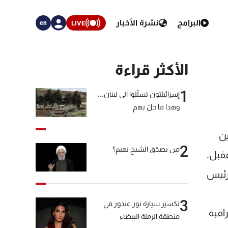
البرامج
نشرة الأخبار
LIVE
en
الأكثر قراءة
1
إسرائيليّون تسلّلوا الى لبنان...
وهذا ما حلّ بهم
ين
2
من يصدّق الشيخ نعيم؟
قبل.
 رئيس
3
تكسير سيارة نور غندور في
اقبة
منطقة الرملة البيضاء