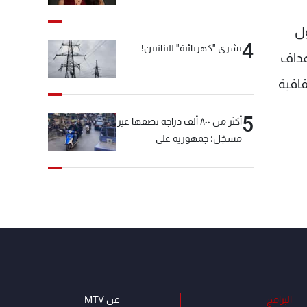
ول
4
بشرى "كهربائية" للبنانيين!
هداف
فافية
5
أكثر من ٨٠٠ ألف دراجة نصفها غير
مسجّل: جمهورية على
"دولابَين"!
البرامج
عن MTV