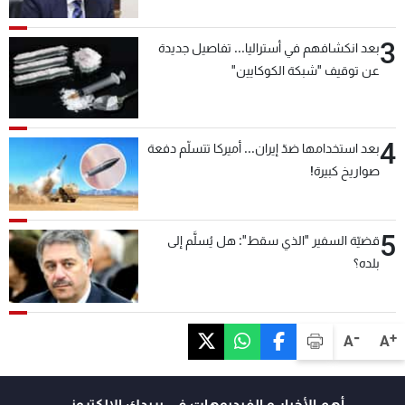
3
بعد انكشافهم في أستراليا... تفاصيل جديدة
عن توقيف "شبكة الكوكايين"
4
بعد استخدامها ضدّ إيران... أميركا تتسلّم دفعة
صواريخ كبيرة!
5
قضيّة السفير "الذي سقط": هل يُسلَّم إلى
بلده؟
-
+
A
A
أهم الأخبار و الفيديوهات في بريدك الالكتروني