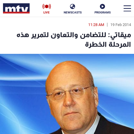
LIVE
NEWSCASTS
PROGRAMS
11:28 AM
19 Feb 2014
en
ميقاتي: للتضامن والتعاون لتمرير هذه
الأخبار
المرحلة الخطرة
سياسة
ناس
إقتصاد
فن
منوعات
رياضة
كأس العالم
البرامج
جدول البرامج