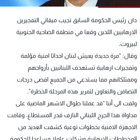
شاهد البرامج
الترددات
دان رئيس الحكومة السابق نجيب ميقاتي التفجيرين
الارهابيين اللذين وقعا في منطقة الضاحية الجنوبية
عن MTV
وظائف
الإنـتـاج
تواصل معنا
لبيروت.
لاعلاناتكم
شروط الإسـتخدام
وقال: "مرة جديدة يعيش لبنان احداثا امنية مؤلمة
سياسة الخصوصية
وتفجيرات ارهابية تستهدف اللبنانيين بأرواحهم
وممتلكاتهم مما يستدعي من الجميع اقصى درجات
التضامن والتعاون لتمرير هذه المرحلة الخطرة".
ولفت الى أننا "قد عملنا طوال الاشهر الماضية على
مداواة هذا الجرح اللبناني النازف قدر المستطاع، وقامت
الاجهزة الامنية بخطوات نوعية كشفت العديد من
المخططات الارهابية وشكلت عاملا مساعدا للحكومة