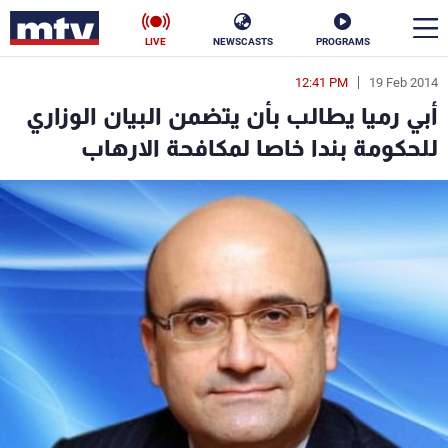
LIVE
NEWSCASTS
PROGRAMS
12:41 PM
19 Feb 2014
en
أبي رميا يطالب بأن يتضمن البيان الوزاري
الأخبار
للحكومة بندا خاصا لمكافحة الارهاب
سياسة
ناس
إقتصاد
فن
منوعات
رياضة
كأس العالم
البرامج
جدول البرامج