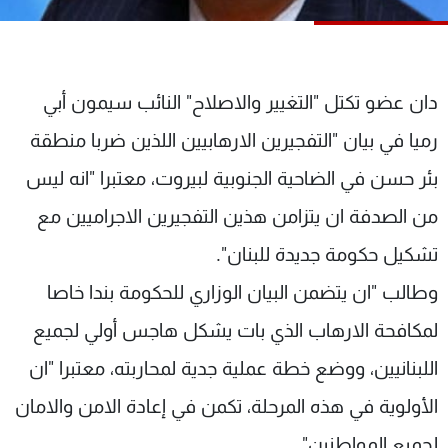
شاهد البرامج
الترددات
دان عضو تكتل "التغيير والاصلاح" النائب سيمون أبي
عن MTV
وظائف
الإنـتـاج
تواصل معنا
رميا في بيان "التفجيرين الارهابيين اللذين ضربا منطقة
لاعلاناتكم
شروط الإسـتخدام
بئر حسن في الضاحية الجنوبية لبيروت، معتبرا "انه ليس
سياسة الخصوصية
من الصدفة ان يتزامن هذين التفجيرين الاجراميين مع
تشكيل حكومة جديدة للبنان".
وطالب "ان يتضمن البيان الوزاري للحكومة بندا خاصا
لمكافحة الارهاب الذي بات يشكل هاجس أولي لجميع
اللبنانيين، ووضع خطة عملية جدية لمحاربته، معتبرا "ان
الأولوية في هذه المرحلة، تكمن في إعادة الامن والامان
لجميع المواطنين".