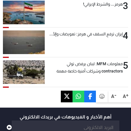
3
هرمز... والشرط الإيراني!
4
إيران ترفع السقف في هرمز: تعويضات وإلّا...
5
معلومات MFM: لبنان يرفض تولي
contractors وشركات أمنية خاصة مهمة
التحقق من نزع سلاح "حزب الله"
-
+
A
A
أهم الأخبار و الفيديوهات في بريدك الالكتروني