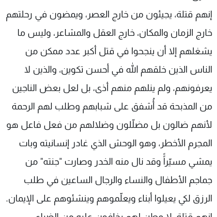
إنهم قتلة، يجيئون من خارج العصر، ويمضون في رحلتهم
خارج الزمان والمكان، خارج العقل والمشاعر، وليس ما
يشغلهم إلا أن ينجحوا في قتل أكبر عدد ممكن من
الناس الذين خلقهم الله في أحسن تكوين، والذين لا
يعرفونهم، ولم ينلهم منهم أذى، بل لعل بعض الناجين
من المذبحة قد أُشفق على شبابهم وطلب لهم الرحمة
لأنهم ضالون بل مضلّلون وضلالهم من فعل فاعل هو
المجرم الأخطر، وهو الوحش الذي غادر إنسانيته وبات
يمشي مسيّراًً وقد نال منه الخدر وصارت "جنته" من
جماجم الأطفال والنساء والرجال الساعين في طلب
الرزق لكي يعيلوا أبناء ويعلّموهم وينشئوهم على الإيمان.
إنهم قتلة، لا وطن لهم يخافون عليه من الضياع