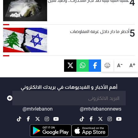
4
عملية امنية ليلية ضد تجار المخدرات.. وصيدٌ ثمين
5
أخطر ما دار داخل غرفة المفاوضات
-
+
A
A
أهم الأخبار و الفيديوهات في بريدك الالكتروني
@mtvlebanon
@mtvlebanonnews