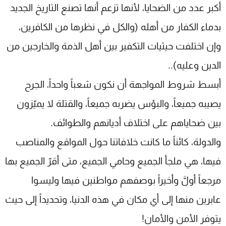
أكبر عدد من الضحايا، لأنها تزعم أنها تصنع التاريخ الجديد
بدماء الكفار من أهله (والكل في نظرها من الكافرين،
وإن اختلفت حيثيات التكفير بين أهل الذمة والخارجين من
الدين وعليه)..
أبسط شروط المواجهة أن نكون شعباً واحداً، الجرح
يصيبه جميعاً، والبؤس يضربه جميعاً، والقتلة لا يميّزون
بين ضحاياهم على اختلاف أديانهم والطوائف.
والدولة، كائناً ما كانت خلافاتنا حول المواقع والمناصب
فيها، هي ملجأ الجميع وحامي الجميع، متى أقرّ الجميع بها
مرجعاً أولَّ وأخيراً بوصفهم مواطنين فيها وليسوا
عابرين منها إلى أي مكان في هذه الدنيا، وتحديداً إلى حيث
يتوفر الأمن والأمان!