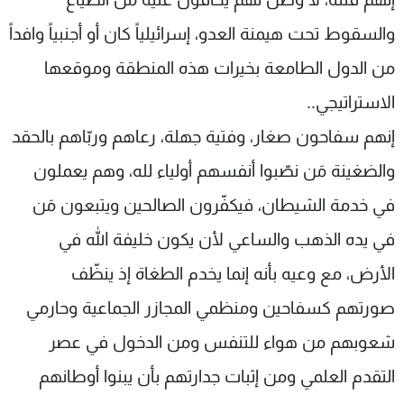
والسقوط تحت هيمنة العدو، إسرائيلياً كان أو أجنبياً وافداً
من الدول الطامعة بخيرات هذه المنطقة وموقعها
الاستراتيجي..
إنهم سفاحون صغار، وفتية جهلة، رعاهم وربّاهم بالحقد
والضغينة مَن نصّبوا أنفسهم أولياء لله، وهم يعملون
في خدمة الشيطان، فيكفّرون الصالحين ويتبعون مَن
في يده الذهب والساعي لأن يكون خليفة الله في
الأرض، مع وعيه بأنه إنما يخدم الطغاة إذ ينظّف
صورتهم كسفاحين ومنظمي المجازر الجماعية وحارمي
شعوبهم من هواء للتنفس ومن الدخول في عصر
التقدم العلمي ومن إثبات جدارتهم بأن يبنوا أوطانهم