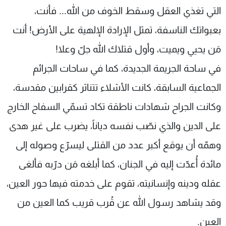
التي تغذي العقل وسقط الخوف من الله... فأنت،
شاهد البرامج
الترددات
بعبواتك الناسفة، تمثل الإرادة الإلهية على الأرض! أنت
مَن يحيي ويميت، وأول قتلاك الله جلّ وعلا!
عن MTV
وظائف
في ساحة الجريمة الجديدة، كما في ساحات الجرائم
الإنـتـاج
تواصل معنا
لاعلاناتكم
شروط الإسـتخدام
الجماعية السابقة، كانت الأشلاء تتناثر كقرابين مقدسة،
سياسة الخصوصية
وكانت الجراح شهادات ناطقة تكاد تسمّي السفاح الخارج
على الدين والذي نصّب نفسه دياناً، يضرب على غير هدى
وهمّه أن يوقع أكبر عدد من القتلى ليسرّع وصوله إلى
مائدة أُعدّت إليه في الجنان، كما أبلغه مَن درّبه فألغى
عقله ودينه وإنسانيته، تقوم على خدمته فيها حور العين،
وقد يشاهد رسول الله عن قُرب قريب كما العين من
العين.