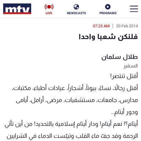
LIVE
NEWSCASTS
PROGRAMS
07:23 AM
20 Feb 2014
en
فلنكن شعبا واحدا
الأخبار
طلال سلمان
سياسة
ناس
السفير
إقتصاد
فن
أقتل تنتصر!
منوعات
رياضة
أقتل رجالاً، نساءً، بيوتاً، أشجاراً، عيادات أطباء، مكتبات،
مدارس، جامعات، مستشفيات، مرضى، أرامل، أيامى
كأس العالم
ودور أيتام..
أيتام؟! نعم أيتام! ودار أيتام إسلامية بالتحديد! من أين تأتي
البرامج
الرحمة وقد جفّ ماء القلب وتيبّست الدماء في الشرايين
جدول البرامج