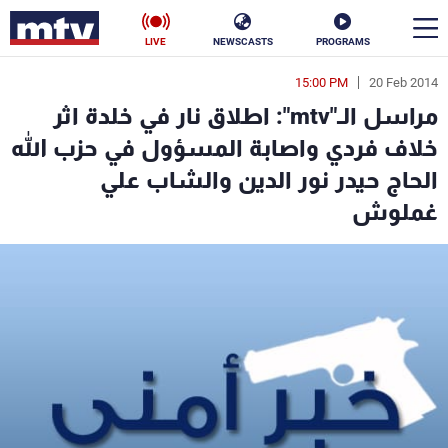
LIVE
NEWSCASTS
PROGRAMS
15:00 PM
20 Feb 2014
en
مراسل الـ"mtv": اطلاق نار في خلدة اثر
الأخبار
خلاف فردي واصابة المسؤول في حزب الله
الحاج حيدر نور الدين والشاب علي
سياسة
ناس
غملوش
إقتصاد
فن
منوعات
رياضة
كأس العالم
البرامج
جدول البرامج