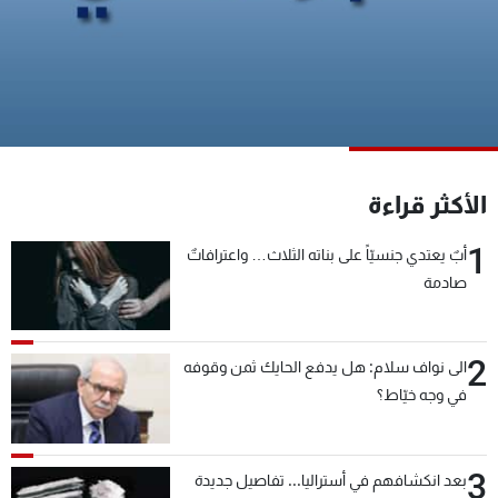
شاهد البرامج
الترددات
عن MTV
وظائف
الإنـتـاج
تواصل معنا
لاعلاناتكم
شروط الإسـتخدام
سياسة الخصوصية
الأكثر قراءة
1
أبٌ يعتدي جنسيّاً على بناته الثلاث… واعترافاتٌ
صادمة
2
الى نواف سلام: هل يدفع الحايك ثمن وقوفه
في وجه خيّاط؟
3
بعد انكشافهم في أستراليا... تفاصيل جديدة