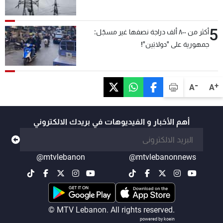
5
أكثر من ٨٠٠ ألف دراجة نصفها غير مسجّل:
جمهورية على "دولابَين"!
-
+
A
A
أهم الأخبار و الفيديوهات في بريدك الالكتروني
@mtvlebanon
@mtvlebanonnews
© MTV Lebanon. All rights reserved.
powered by koein