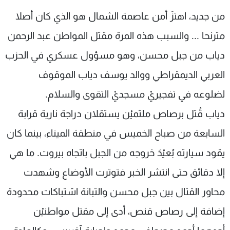
شاهد البرامج
من جديد، اهتزَ أمن عاصمة الشمال هو الذي كان أصلا
الترددات
مترنحا ... والسبب هذه المرة مقتل المواطن عبد الرحمن
دياب من جبل محسن، وهو مسؤول عسكري في الحزب
عن MTV
وظائف
الإنـتـاج
تواصل معنا
العربي الديمقراطي ووالد يوسف دياب الموقوف
لاعلاناتكم
شروط الإسـتخدام
سياسة الخصوصية
لضلوعه في تفجيريْ مسجديْ التقوى والسلام.
دياب قُتل برصاص ملثميْن يستقلان دراجة نارية قرابة
السابعة من صباح الخميس في منطقة الميناء، بينما كان
يقود سيارته بُعيْدَ خروجه من الجبل باتجاه بيروت. ما هي
إلا دقائق حتى انتشر الخبر فتوترت الأوضاع وشهدت
محاور القتال بين جبل محسن والتبانة اشتباكات محدودة
إضافة إلى رصاص قنص، أدى إلى مقتل مواطنيْن