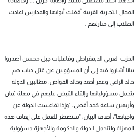
أحدهما أحمد مصطفى محمد وإصابة آخرين ... وكالعادة،
المحال التجارية القريبة أقفلت أبوابها والمدارس اعادت
الطلاب إلى منازلهم .
الحزب العربي الديمقراطي وفاعليات جبل محسن أصدروا
بيانا أشاروا فيه إلى أن المسؤولين عن قتل دياب هم
خالد الراعي وعمر أحمد وخالد القواص، مطالبين الدولة
بتحمل مسؤولياتها وإلقاء القبض عليهم في مهلة ثمان
وأربعين ساعة كحد أقصى. "وإذا تقاعست الدولة عن
واجباتها"، أضاف البيان، "سنضطر للعمل على إيقاف هذه
المهزلة ولتتحمل الدولة والحكومة والأجهزة مسؤولية