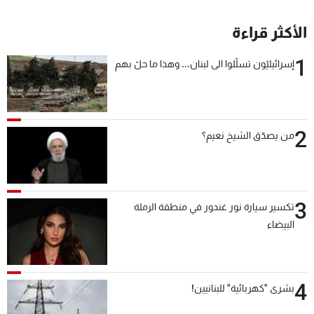
الأكثر قراءة
1
إسرائيليّون تسلّلوا الى لبنان... وهذا ما حلّ بهم
2
من يصدّق الشيخ نعيم؟
3
تكسير سيارة نور غندور في منطقة الرملة
البيضاء
4
بشرى "كهربائية" للبنانيين!