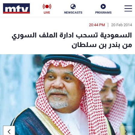
LIVE
NEWSCASTS
PROGRAMS
20:44 PM
20 Feb 2014
en
السعودية تسحب ادارة الملف السوري
الأخبار
من بندر بن سلطان
سياسة
ناس
إقتصاد
فن
منوعات
رياضة
كأس العالم
البرامج
جدول البرامج