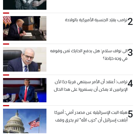
2
ترامب يقيّد الجنسية الأميركية بالولادة
3
الى نواف سلام: هل يدفع الحايك ثمن وقوفه
في وجه خيّاط؟
4
ترامب: أعتقد أن الأمر سينتهي قريبًا جدًا لأن
الإيرانيين لا يمكن أن يستمروا على هذا الحال
5
هيئة البث الإسرائيلية عن مصدر أمني: أميركا
أبلغت إسرائيل أن "حزب الله" لم يخرق وقف
إطلاق النار أمس في مجدل زون وطلبت منها
عدم التصعيد خشية أن يؤثر ذلك على مفاوضات