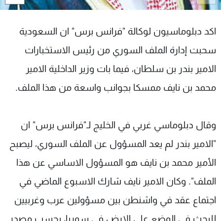
شاهد البرامج
الترددات
اكد دبلوماسيون لوكالة "فرانس برس" ان السعودية
سحبت إدارة الملف السوري من رئيس الاستخبارات
عن MTV
وظائف
الإنـتـاج
تواصل معنا
الامير بندر بن سلطان، فيما بات وزير الداخلية الامير
لاعلاناتكم
شروط الإسـتخدام
محمد بن نايف ممسكا بجوانب واسعة من هذا الملف.
سياسة الخصوصية
وقال دبلوماسي غربي في الخليج لـ"فرانس برس" ان
"الامير بندر لم يعد المسؤول عن الملف السوري، ليصبح
الأمير محمد بن نايف هو المسؤول الاساسي عن هذا
الملف". وكان الامير نايف شارك الاسبوع الماضي في
اجتماع عقد في واشنطن بين مسؤولين عرب وغربيين
للبحث في الوضع على الارض في سوريا، بحسب مصدر