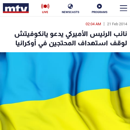
LIVE
NEWSCASTS
PROGRAMS
02:04 AM
21 Feb 2014
en
نائب الرئيس الأميركي يدعو يانكوفيتش
الأخبار
لوقف استهداف المحتجين في أوكرانيا
سياسة
ناس
إقتصاد
فن
منوعات
رياضة
كأس العالم
البرامج
جدول البرامج