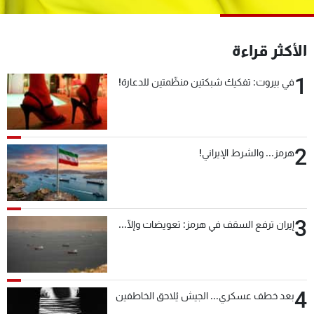
شاهد البرامج
الترددات
الأكثر قراءة
1
عن MTV
وظائف
في بيروت: تفكيك شبكتين منظّمتين للدعارة!
الإنـتـاج
تواصل معنا
لاعلاناتكم
شروط الإسـتخدام
سياسة الخصوصية
2
هرمز... والشرط الإيراني!
3
إيران ترفع السقف في هرمز: تعويضات وإلّا...
4
بعد خطف عسكري... الجيش يُلاحق الخاطفين