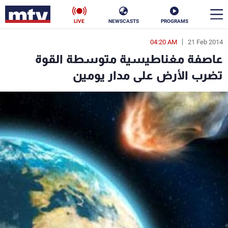
LIVE
NEWSCASTS
PROGRAMS
04:20 AM
21 Feb 2014
en
عاصفة مغناطيسية متوسطة القوة
الأخبار
تضرب الأرض على مدار يومين
سياسة
ناس
إقتصاد
فن
منوعات
رياضة
كأس العالم
البرامج
جدول البرامج