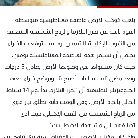
شاهد البرامج
الترددات
بلغت كوكب الأرض عاصفة مغناطيسية متوسطة
القوة ناتجة عن تحرر البلازما والرياح الشمسية المنطلقة
عن MTV
وظائف
الإنـتـاج
تواصل معنا
من الثقوب الإكليلية للشمس. وحسب توقعات الخبراء
لاعلاناتكم
شروط الإسـتخدام
يحتمل أن تستمر هذه العاصفة المغناطيسية يومين،
سياسة الخصوصية
حيث كان مستواها لدى وصولها الأرض يعادل 5 درجات
وبعد مضي ثلاث ساعات أصبح 6 . ويوضح خبراء معهد
الجيوفيزياء التطبيقية أن "تحرر البلازما بدأ يوم 14 شباط
الحالي باتجاه الأرض، وفي الوقت ذاته انطلق تيار قوي
من الرياح الشمسية من الثقب الإكليلي، حيث أدى
تطابقهما الى مشاهدة الاضطرابات".
وإذا كان مؤشر الاضطرابات المغناطيسية Kp يتراوح بين