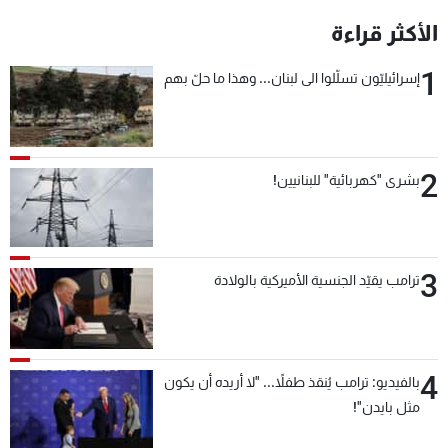
الأكثر قراءة
1
إسرائيليّون تسلّلوا الى لبنان... وهذا ما حلّ بهم
2
بشرى "كهربائية" للبنانيين!
3
ترامب يقيّد الجنسية الأميركية بالولادة
4
بالفيديو: ترامب يُنقذ طفلاً... "لا أريده أن يكون
مثل بايدن"!