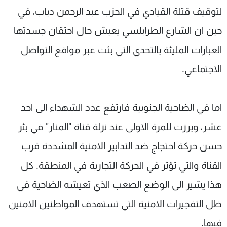
لتوقيف قتلة القيادي في الحزب عبد الرحمن دياب، في
شاهد البرامج
الترددات
حين ان الشارع الطرابلسي يعيش حال احتقان جسدتها
العبارات المليئة بالتحدي التي بثت عبر مواقع التواصل
عن MTV
وظائف
الاجتماعي.
الإنـتـاج
تواصل معنا
لاعلاناتكم
شروط الإسـتخدام
سياسة الخصوصية
اما في الضاحية الجنوبية فارتفع عدد الشهداء الى احد
عشر، وبرزت للمرة الاولى عند نزلة قناة "المنار" في بئر
حسن حركة احتجاج ضد التدابير الامنية المشددة قرب
القناة والتي تؤثر في الحركة التجارية في المنطقة. كل
هذا يشير الى الوضع الصعب الذي تعيشه الضاحية في
ظل التفجيرات الامنية التي تستهدف المواطنين الامنين
فيها.