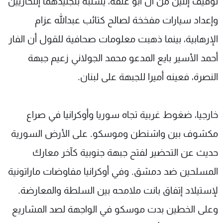
توقيف إثنين من آل أبو علفة، يشتبه بتجنيدهما إنتحاريين
وإعداد سيارات مفخخة لصالح كتائب عبدالله عزام
الإرهابية، بينما ذهبت معلومات صحافية للقول أن الفار
أحمد الأسير بايع المدعو محمد الجولاني زعيم جبهة
النصرة، فعينه أميرا للجبهة على لبنان.
خارجيا، ضغوط غربية تجاه سوريا وأوكرانيا في صراع
مكشوف بين واشنطن وموسكو. على الأرض السورية
حديث عن التحضير لفتح جبهة جنوبية كآخر معارك
المسلحين ضد دمشق. وفي أوكرانيا مفاوضات ماراتونية
لإستيلاد إتفاق بانت ملامحه بين السلطة والمعارضة.
وعلى الخطين بدت موسكو في الواجهة لصد المشاريع