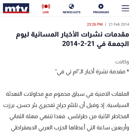
LIVE
NEWSCASTS
PROGRAMS
23:26 PM
21 Feb 2014
en
مقدمات نشرات الأخبار المسائية ليوم
الأخبار
الجمعة في 21-2-2014
سياسة
ناس
وكالات
إقتصاد
فن
* مقدمة نشرة أخبار الـ"ام تي في"
منوعات
رياضة
الملفات الامنية في سباق محموم مع محاولات التهدئة
كأس العالم
السياسية. إذ وقبل أن تلتئم جراح تفجيري بئر حسن، برزت
المخاطر الآتية من طرابلس. فغدا تنتهي مهلة الثماني
البرامج
وأربعين ساعة التي أعطاها الحزب العربي الديمقراطي
جدول البرامج