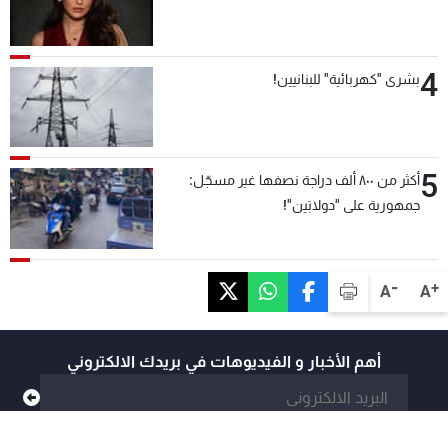
4
بشرى "كهربائية" للبنانيين!
5
أكثر من ٨٠٠ ألف دراجة نصفها غير مسجّل:
جمهورية على "دولابَين"!
-
+
A
A
أهم الأخبار و الفيديوهات في بريدك الالكتروني
@mtvlebanon
@mtvlebanonnews