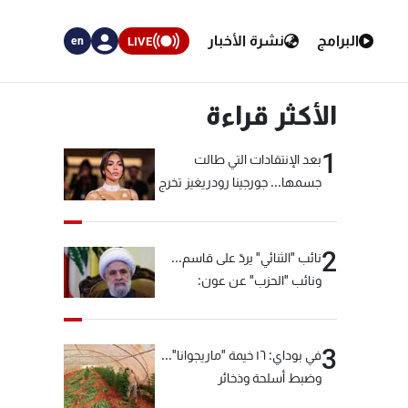
البرامج
نشرة الأخبار
LIVE
en
الأكثر قراءة
1
بعد الإنتقادات التي طالت
جسمها... جورجينا رودريغيز تخرج
عن صمتها
2
نائب "الثنائي" يردّ على قاسم...
ونائب "الحزب" عن عون:
"انشالله خير"
3
في بوداي: ١٦ خيمة "ماريجوانا"...
وضبط أسلحة وذخائر