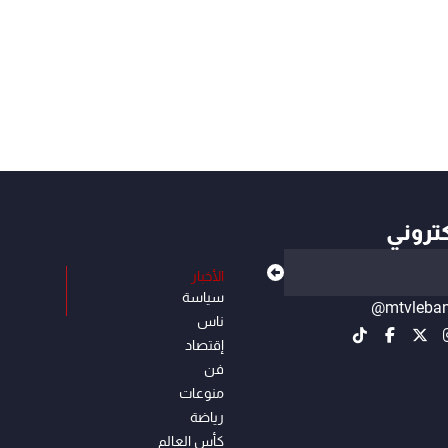
كتروني
الأخبار
سياسة
@mtvleba
ناس
إقتصاد
فن
منوعات
رياضة
كأس العالم