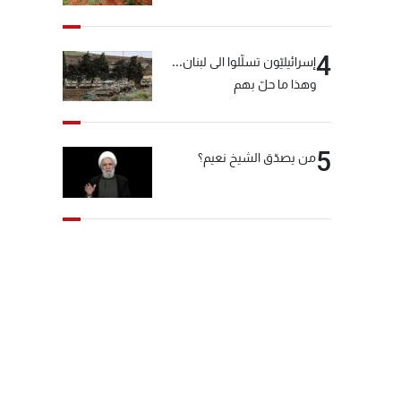
4
إسرائيليّون تسلّلوا الى لبنان...
وهذا ما حلّ بهم
5
من يصدّق الشيخ نعيم؟