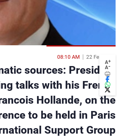
08:10 AM
22 Feb 2014
+
A
-
atic sources: President
A
ing talks with his French
rancois Hollande, on the
rence to be held in Paris
ernational Support Group