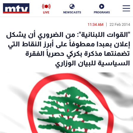
LIVE
NEWSCASTS
PROGRAMS
11:34 AM
22 Feb 2014
en
"القوات اللبنانية": من الضروري أن يشكل
الأخبار
إعلان بعبدا معطوفاً على أبرز النقاط التي
تضمنتها مذكرة بكركي حصرياً الفقرة
سياسة
ناس
السياسية للبيان الوزاري
إقتصاد
فن
منوعات
رياضة
كأس العالم
البرامج
جدول البرامج