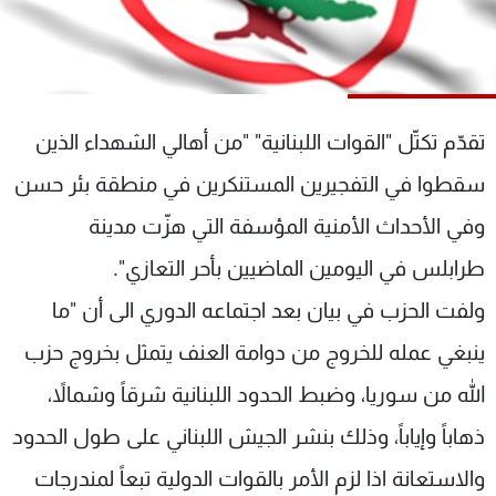
شاهد البرامج
الترددات
عن MTV
وظائف
تقدّم تكتّل "القوات اللبنانية" "من أهالي الشهداء الذين
الإنـتـاج
تواصل معنا
لاعلاناتكم
شروط الإسـتخدام
سقطوا في التفجيرين المستنكرين في منطقة بئر حسن
سياسة الخصوصية
وفي الأحداث الأمنية المؤسفة التي هزّت مدينة
طرابلس في اليومين الماضيين بأحر التعازي".
ولفت الحزب في بيان بعد اجتماعه الدوري الى أن "ما
ينبغي عمله للخروج من دوامة العنف يتمثل بخروج حزب
الله من سوريا، وضبط الحدود اللبنانية شرقاً وشمالاً،
ذهاباً وإياباً، وذلك بنشر الجيش اللبناني على طول الحدود
والاستعانة اذا لزم الأمر بالقوات الدولية تبعاً لمندرجات