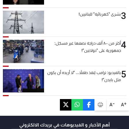
3
بشرى "كهربائية" للبنانيين!
4
أكثر من ٨٠٠ ألف دراجة نصفها غير مسجّل:
جمهورية على "دولابَين"!
5
بالفيديو: ترامب يُنقذ طفلاً... "لا أريده أن يكون
مثل بايدن"!
-
+
A
A
أهم الأخبار و الفيديوهات في بريدك الالكتروني