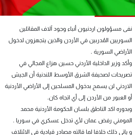
شاهد البرامج
الترددات
نفى مسؤولون اردنيون أنباء وجود آلاف المقاتلين
عن MTV
وظائف
السوريين المُدربين في الأردن والذين يتجهزون لدخول
الإنـتـاج
تواصل معنا
لاعلاناتكم
شروط الإسـتخدام
الأراضي السورية .
سياسة الخصوصية
وأكد وزير الداخلية الأردني حسين هزاع المجالي في
تصريحات لصحيفة الشرق الأوسط اللندنية أن الجيش
الاردني لن يسمح بدخول المسلحين إلى الأراضي الأردنية
أو العبور من الأردن إلى أي اتجاه كان.
وبدوره اكد الناطق بلسان الحكومة الأردنية محمد
المومني رفض عمان لأي تدخل عسكري في سوريا .
و ياتي ذلك خلافا لما قالته مصادر قيادية في الائتلاف