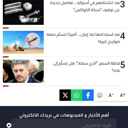
3
بعد انكشافهم في أستراليا... تفاصيل جديدة
عن توقيف "شبكة الكوكايين"
4
بعد استخدامها ضدّ إيران... أميركا تتسلّم دفعة
صواريخ كبيرة!
5
قضيّة السفير "الذي سقط": هل يُسلَّم إلى
بلده؟
-
+
A
A
أهم الأخبار و الفيديوهات في بريدك الالكتروني