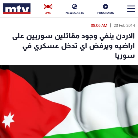
LIVE
NEWSCASTS
PROGRAMS
08:06 AM
23 Feb 2014
en
الاردن ينفي وجود مقاتلين سوريين على
الأخبار
اراضيه ويرفض اي تدخل عسكري في
سوريا
سياسة
ناس
إقتصاد
فن
منوعات
رياضة
كأس العالم
البرامج
جدول البرامج