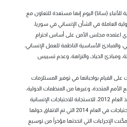
ة للأنباء (سانا) اليوم إنها مستعدة للتعاون مع
لية العاملة في الشأن الإنساني في سوريا،
ق على الآليات الكفيلة بتنفيذ القرار 2139 الذي اعتمده مجلس الأمن على أساس احترام
لي، والمبادئ الأساسية الناظمة للعمل الإنساني،
ة، ومبادئ الحياد، والنزاهة، وعدم تسييس
 على القيام بواجباتها في توفير المستلزمات
لأمم المتحدة، وغيرها من المنظمات الدولية،
من خلال سلسلة خطط متعاقبة متفق عليها منذ العام 2012، للاستجابة للاحتياجات الإنسانية
للمتضررين من الأزمة، وآخرها خطة الاستجابة للاحتياجات في العام 2014 التي تم الاتفاق حولها
كّنت الإجراءات التي اتخذتها مؤخراً من توسيع