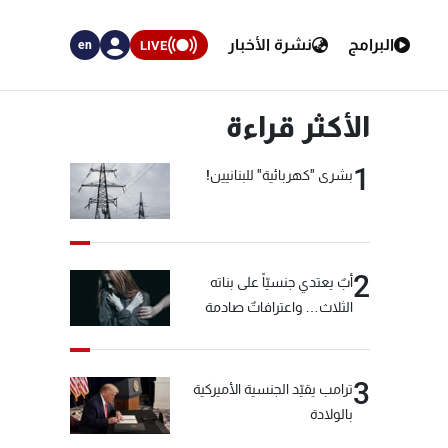
البرامج
نشرة الأخبار
LIVE
en
الأكثر قراءة
1
بشرى "كهربائية" للبنانيين!
2
أبٌ يعتدي جنسيّاً على بناته
الثلاث… واعترافاتٌ صادمة
3
ترامب يقيّد الجنسية الأميركية
بالولادة