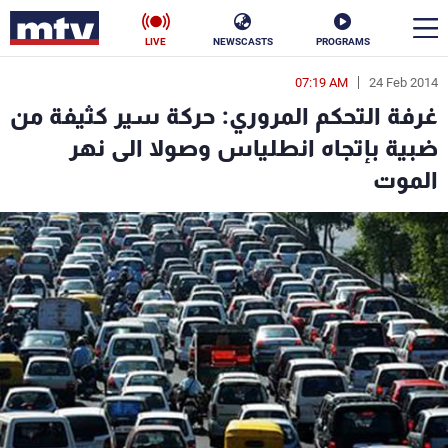
LIVE
NEWSCASTS
PROGRAMS
07:19 AM
24 Feb 2014
en
غرفة التحكم المروري: حركة سير كثيفة من
الأخبار
ضبية بإتجاه انطلياس وصولا الى نهر
الموت
سياسة
ناس
إقتصاد
فن
منوعات
رياضة
كأس العالم
البرامج
جدول البرامج