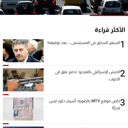
شاهد البرامج
الترددات
الأكثر قراءة
عن MTV
وظائف
الإنـتـاج
تواصل معنا
1
السفير السابق في المستشفى... بعد توقيفه!
لاعلاناتكم
شروط الإسـتخدام
سياسة الخصوصية
2
الجيش الإسرائيلي بالفيديو: تدمير نفق في
الجنوب
3
خاص موقع MTV بالصّورة: أشرف دبّور ليس
لاجئاً!