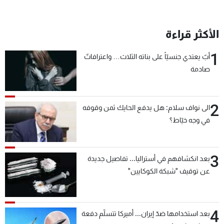
الأكثر قراءة
1
أبٌ يعتدي جنسيّاً على بناته الثلاث… واعترافاتٌ
صادمة
2
الى نواف سلام: هل يدفع الحايك ثمن وقوفه
في وجه خيّاط؟
3
بعد انكشافهم في أستراليا... تفاصيل جديدة
عن توقيف "شبكة الكوكايين"
4
بعد استخدامها ضدّ إيران... أميركا تتسلّم دفعة