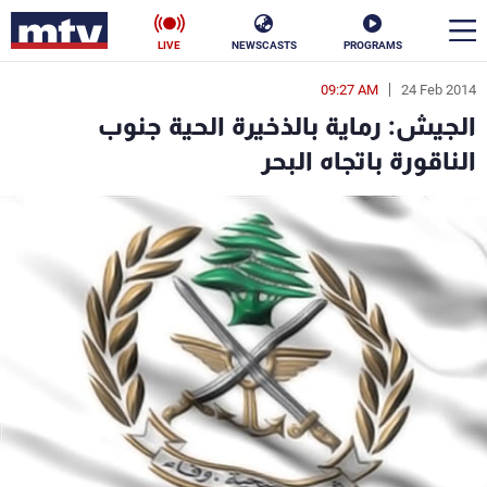
LIVE
NEWSCASTS
PROGRAMS
09:27 AM
24 Feb 2014
en
الجيش: رماية بالذخيرة الحية جنوب
الأخبار
الناقورة باتجاه البحر
سياسة
ناس
إقتصاد
فن
منوعات
رياضة
كأس العالم
البرامج
جدول البرامج