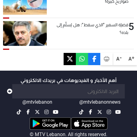
صواريخ كبيرة!
5
قضيّة السفير "الذي سقط": هل يُسلَّم إلى
بلده؟
-
+
A
A
أهم الأخبار و الفيديوهات في بريدك الالكتروني
@mtvlebanon
@mtvlebanonnews
© MTV Lebanon. All rights reserved.