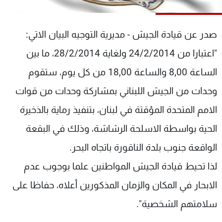
شاهد البرامج
الترددات
صدر عن قيادة الجيش - مديرية التوجيه البيان الاتي:
"اعتبارا من 24/2/2014 ولغاية 28/2/2014، ما بين
عن MTV
وظائف
الإنـتـاج
تواصل معنا
الساعة 8,00 والساعة 18,00 من كل يوم، ستقوم
لاعلاناتكم
شروط الإسـتخدام
سياسة الخصوصية
وحدات من الجيش اللبناني بمشاركة وحدات من قوات
الامم المتحدة المؤقتة في لبنان، بتنفيذ رماية بالذخيرة
الحية بواسطة الاسلحة الرشاشة، وذلك في البقعة
الواقعة جنوب بلدة الناقورة باتجاه البحر.
لذا تحيط قيادة الجيش المواطنين علما بوجوب عدم
الابحار في المكان والزمان المذكورين أعلاه، حفاظا على
سلامتهم الشخصية".