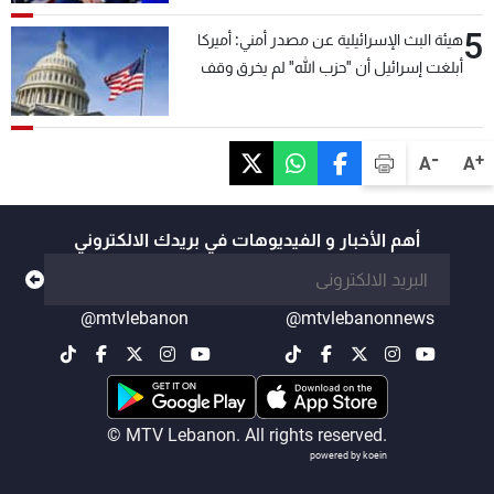
5
هيئة البث الإسرائيلية عن مصدر أمني: أميركا
أبلغت إسرائيل أن "حزب الله" لم يخرق وقف
إطلاق النار أمس في مجدل زون وطلبت منها
عدم التصعيد خشية أن يؤثر ذلك على مفاوضات
روما
-
+
A
A
أهم الأخبار و الفيديوهات في بريدك الالكتروني
@mtvlebanon
@mtvlebanonnews
© MTV Lebanon. All rights reserved.
powered by koein