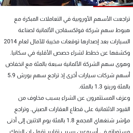
شاهد البرامج
الترددات
تراجعت الأسهم الأوروبية في التعاملات المبكرة مع
هبوط سهم شركة فولكسفاجن الألمانية لصناعة
عن MTV
وظائف
الإنـتـاج
تواصل معنا
السيارات بعد إصدارها توقعات مخيبة للآمال لعام 2014
لاعلاناتكم
شروط الإسـتخدام
وكشفها عن خطط لشراء حصص الأقلية في سكانيا.
سياسة الخصوصية
وهوى سهم الشركة الألمانية سبعة بالمئة مع انخفاض
أسهم شركات سيارات أخرى إذ تراجع سهم بورش 5.9
بالمئة ورينو 1.3 بالمئة.
وعزف المستثمرون عن الشراء بسبب مخاوف من
القيود الائتمانية على قطاع العقارات الصيني. وتراجع
مؤشر شنغهاي المجمع 1.8 بالمئة يوم الاثنين إلى أدنى
مستوياته في أسبوعين بسبب تقارير تقول إن البنوك