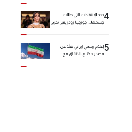
4
بعد الإنتقادات التي طالت
جسمها... جورجينا رودريغيز تخرج
عن صمتها
5
إعلام رسمي إيراني نقلاً عن
مصدر مطّلع: الاتفاق مع
سلطنة عمان بشأن مضيق
هرمز سيتأجل ما دامت أميركا
تهدد إيران