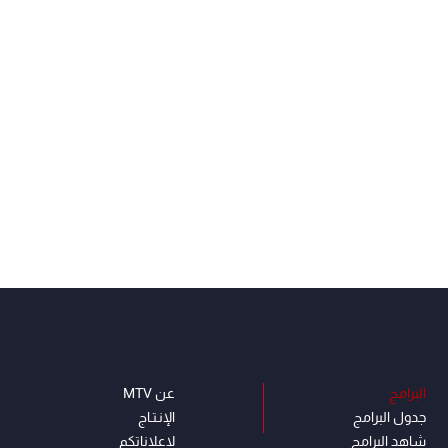
البرامج
عن MTV
جدول البرامج
الإنـتـاج
شاهد البرامج
لاعلاناتكم