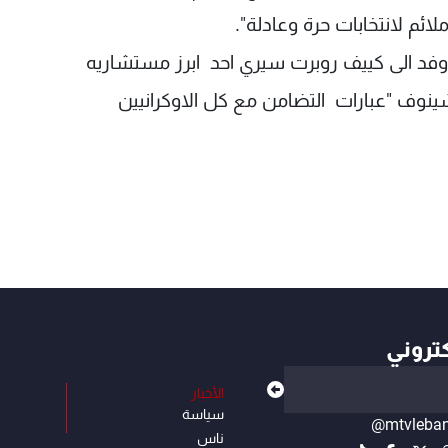
ائم لانتخابات حرة وعادلة".
 اوفد الى كييف روبرت سيري احد ابرز مستشاريه
تشينوف "عبارات التضامن مع كل الاوكرانيين
كتروني
الأخبار
سياسة
@mtvleba
ناس