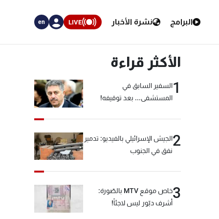
البرامج
نشرة الأخبار
LIVE
en
الأكثر قراءة
1
السفير السابق في
المستشفى... بعد توقيفه!
2
الجيش الإسرائيلي بالفيديو: تدمير
نفق في الجنوب
3
خاص موقع MTV بالصّورة:
أشرف دبّور ليس لاجئاً!