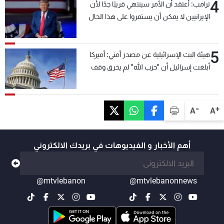
4
ترامب: أعتقد أن الأمر سينتهي قريبًا جدًا لأن
الإيرانيين لا يمكن أن يستمروا على هذا الحال
5
هيئة البث الإسرائيلية عن مصدر أمني: أميركا
أبلغت إسرائيل أن "حزب الله" لم يخرق وقف
إطلاق النار أمس في مجدل زون وطلبت منها
عدم التصعيد خشية أن يؤثر ذلك على مفاوضات
روما
-
+
A
A
أهم الأخبار و الفيديوهات في بريدك الالكتروني
@mtvlebanon
@mtvlebanonnews