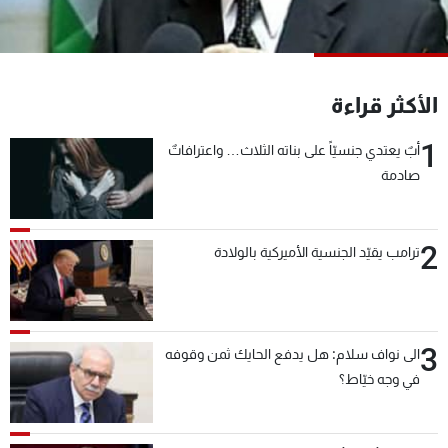
شاهد البرامج
الترددات
الأكثر قراءة
عن MTV
وظائف
الإنـتـاج
تواصل معنا
1
أبٌ يعتدي جنسيّاً على بناته الثلاث… واعترافاتٌ
لاعلاناتكم
شروط الإسـتخدام
صادمة
سياسة الخصوصية
2
ترامب يقيّد الجنسية الأميركية بالولادة
3
الى نواف سلام: هل يدفع الحايك ثمن وقوفه
في وجه خيّاط؟