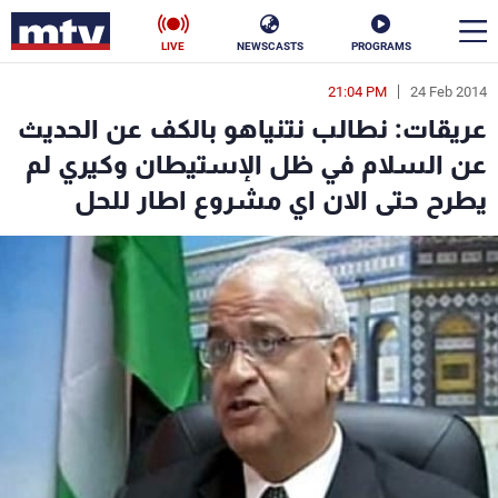
LIVE
NEWSCASTS
PROGRAMS
21:04 PM
24 Feb 2014
en
عريقات: نطالب نتنياهو بالكف عن الحديث
الأخبار
عن السلام في ظل الإستيطان وكيري لم
يطرح حتى الان اي مشروع اطار للحل
سياسة
ناس
إقتصاد
فن
منوعات
رياضة
كأس العالم
البرامج
جدول البرامج