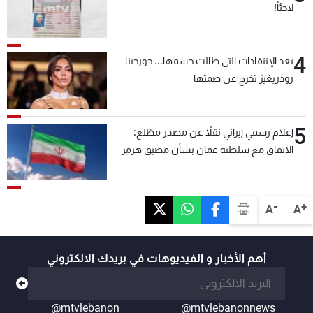
لاجئاً!
4
بعد الإنتقادات التي طالت جسمها... جورجينا
رودريغيز تخرج عن صمتها
5
إعلام رسمي إيراني نقلاً عن مصدر مطّلع:
الاتفاق مع سلطنة عمان بشأن مضيق هرمز
سيتأجل ما دامت أميركا تهدد إيران
-
+
A
A
أهم الأخبار و الفيديوهات في بريدك الالكتروني
@mtvlebanon
@mtvlebanonnews