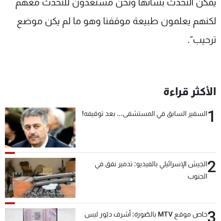
يمكن التحدث بشأنها ونحن مستعدون للتحدث معهم
لكنهم يعلمون طبيعة موقفنا وهو ما لم يكن موضع
ترحيب".
الأكثر قراءة
1
السفير السابق في المستشفى... بعد توقيفه!
2
الجيش الإسرائيلي بالفيديو: تدمير نفق في
الجنوب
3
خاص موقع MTV بالصّورة: أشرف دبّور ليس