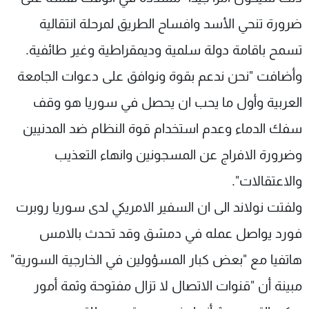
شاهد البرامج
ضرورة تنحي الأسد وافساح الطريق لمرحلة انتقالية
الترددات
تسمح باقامة دولة سلمية وديمقراطية وغير طائفية.
وأضافت "نحن ندعم بقوة ونوافق على دعوات الجامعة
عن MTV
وظائف
الإنـتـاج
تواصل معنا
العربية وأول ما يحب ان يحصل في سوريا هو وقف
لاعلاناتكم
شروط الإسـتخدام
سياسة الخصوصية
سفك الدماء وعدم استخدام قوة النظام ضد المدنيين
وضرورة الافراج عن المسجونين وانهاء التعذيب
والاعتقالات".
ولفتت نولاند الى ان السفير الامريكي لدى سوريا روبرت
فورد يواصل عمله في دمشق وقد تحدث بالامس
هاتفيا مع "بعض كبار المسؤولين في الخارجية السورية"
مبينة أن "قنوات الاتصال لا تزال مفتوحة وثمة أمور