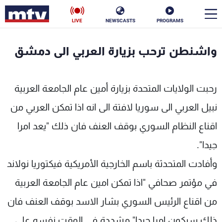
LIVE
NEWSCASTS
PROGRAMS
en
واشنطن ترحب بزيارة العربي الى دمشق
الأخبار
رحبت الولايات المتحدة بزيارة أمين عام الجامعة العربية
سياسة
ناس
نبيل العربي الى سوريا لافتة الى انه اذا تمكن العربي من
إقتصاد
فن
اقناع النظام السوري بوقف العنف فان ذلك "يعد امرا
منوعات
رياضة
جيدا".
كأس العالم
وأفادت المتحدثة باسم الخارجية الأمريكية فيكتوريا نولاند
في مؤتمر صحافي "اذا تمكن امين عام الجامعة العربية
من اقناع الرئيس السوري بشار الاسد بوقف العنف فان
البرامج
جدول البرامج
ذلك سيكون امرا جيدا" مشددة في الوقت نفسه على