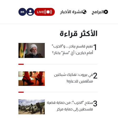
البرامج
نشرة الأخبار
LIVE
en
الأكثر قراءة
1
نعيم قاسم يبادر... و"الحزب"
أمام خيارين: أيّ "سمّ" يختار؟
2
في بيروت: تفكيك شبكتين
منظّمتين للدعارة!
3
سلاح "الحزب": من حماية قضية
فلسطين إلى حماية مركز
العقيدة الفارسي