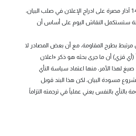
قزي، وفي تصريح لصحيفة “اللواء”، قال أن قوى 14 آذار مصرة على ادراج الإعلان في صلب البيان،
للجنة ستستكمل النقاش اليوم على أساس أن
 مرتبط بطرح المقاومة، مع أن بعض المصادر لا
(أي قزي) أن ما جرى بحثه هو ذكر «اعلان
 صيغ لهذا الأمر، منها اعتماد سياسة النأي
وع مسودة البيان، لكن هذا البند قوبل
زام الحكومة بالنأي بالنفس يعني عملياً في ترجمته التزاماً