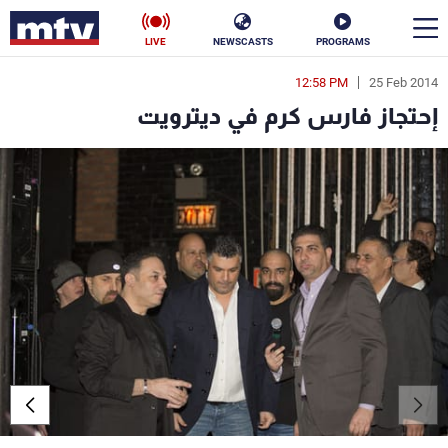
LIVE
NEWSCASTS
PROGRAMS
12:58 PM
25 Feb 2014
en
إحتجاز فارس كرم في ديترويت
الأخبار
سياسة
ناس
إقتصاد
فن
منوعات
رياضة
كأس العالم
البرامج
جدول البرامج