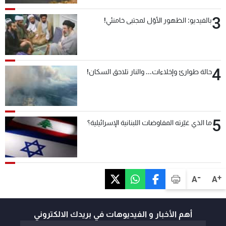
3
بالفيديو: الظهور الأوّل لمجتبى خامنئي!
4
حالة طوارئ وإخلاءات... والنار تلاحق السكان!
5
ما الذي غيّرته المفاوضات اللبنانية الإسرائيلية؟
-
+
A
A
أهم الأخبار و الفيديوهات في بريدك الالكتروني