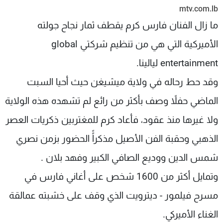
mtv.com.lb
شاهد البرامج
الترددات
ما زال الفنان فارس كرم يقطف ثمار نجاح جولته
الأميركية التي هي من تنظيم شركتي global
عن MTV
وظائف
entertainment ليالينا.
الإنـتـاج
تواصل معنا
لاعلاناتكم
شروط الإسـتخدام
وقد حط رحاله في ولاية ميشيغن حيث أحيا السبت
سياسة الخصوصية
الماضي حفلاً وصف بأكثر من رائع لم تشهده هذه الولاية
ولا غيرها منذ عقود، فأعاد كرم للمغتربين ذكريات العصر
الذهبي وحقبة الفن الأصيل مذكراًً الحضور بزمن نصري
شمس الدين ووديع الصافي الكبير وفهد بلان .
وتمايل أكثر من 1600 شخص على أغاني فارس في
مسرح فيلمور - ديترويت الذي وقف على خشبته عمالقة
الغناء الأميركي.