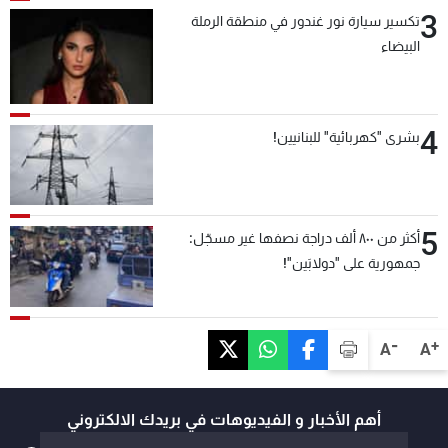
3
تكسير سيارة نور غندور في منطقة الرملة
البيضاء
4
بشرى "كهربائية" للبنانيين!
5
أكثر من ٨٠٠ ألف دراجة نصفها غير مسجّل:
جمهورية على "دولابَين"!
-
+
A
A
أهم الأخبار و الفيديوهات في بريدك الالكتروني