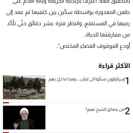
بالتحقيق معه، اعترف بارتكابه الجريمة وبأنّه أقدم على
طعن المغدورة بواسطة سكّين بين كتفيها ثم عمد إلى
رميها في المستنقع، وانتظر فترة عشر دقائق حتّى تأكّد
من مفارقتها للحياة.
أودع الموقوف القضاء المختص".
الأكثر قراءة
1
إسرائيليّون تسلّلوا الى لبنان... وهذا ما حلّ بهم
2
من يصدّق الشيخ نعيم؟