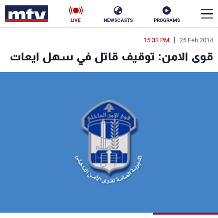
LIVE
NEWSCASTS
PROGRAMS
15:33 PM
25 Feb 2014
en
قوى الامن: توقيف قاتل في سهل ايعات
الأخبار
سياسة
ناس
إقتصاد
فن
منوعات
رياضة
كأس العالم
البرامج
جدول البرامج