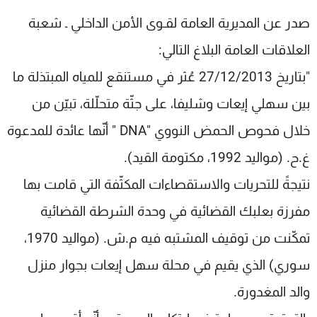
شاهد البرامج
صدر عن المديرية العامة لقـوى الأمن الداخلي ـ شعبة
الترددات
العلاقات العامة البلاغ التالي:
"بتاريخ 27/12/2013 عُثر في مستنقع للمياه المبتذلة ما
عن MTV
وظائف
الإنـتـاج
تواصل معنا
بين سهلي إيعات وشليفا، على جثّة متحلّلة، تبيّن من
لاعلاناتكم
شروط الإسـتخدام
سياسة الخصوصية
خلال فحوص الحمض النووي "DNA " أنّها عائدة للمدعوة
غ.ح. (مواليد 1992، مكتومة القيد).
نتيجةً للتحريات والاستقصاءات المكثّفة التي قامت بها
مفرزة بعلبك القضائية في وحدة الشرطة القضائية
تمكّنت من توقيف المشتبه فيه م.ش. (مواليد 1970،
سوري) الذي يقيم في محلة سهل إيعات بجوار منزل
والد المغدورة.