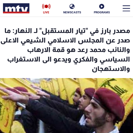
LIVE
NEWSCASTS
PROGRAMS
en
مصدر بارز في "تيار المستقبل" لـ النهار: ما
الأخبار
صدر عن المجلس الاسلامي الشيعي الاعلى
والنائب محمد رعد هو قمة الارهاب
سياسة
ناس
السياسي والفكري ويدعو الى الاستغراب
والاستهجان
إقتصاد
فن
منوعات
رياضة
كأس العالم
البرامج
جدول البرامج