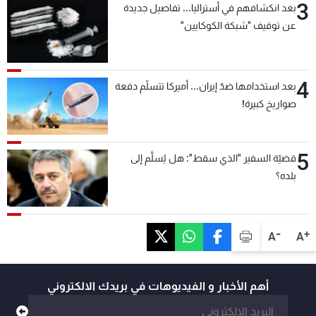
3
بعد انكشافهم في أستراليا... تفاصيل جديدة
عن توقيف "شبكة الكوكايين"
4
بعد استخدامها ضدّ إيران... أميركا تتسلّم دفعة
صواريخ كبيرة!
5
قضيّة السفير "الذي سقط": هل يُسلَّم إلى
بلده؟
-
+
A
A
أهم الأخبار و الفيديوهات في بريدك الالكتروني