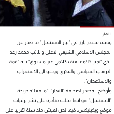
شاهد البرامج
الترددات
عن MTV
وظائف
النهار
الإنـتـاج
تواصل معنا
لاعلاناتكم
شروط الإسـتخدام
وصف مصدر بارز في "تيار المستقبل" ما صدر عن
سياسة الخصوصية
المجلس الاسلامي الشيعي الاعلى والنائب محمد رعد
الذي "تميز كلامه بعنف كلامي غير مسبوق" بانه "قمة
الارهاب السياسي والفكري ويدعو الى الاستغراب
والاستهجان".
وأوضح المصدر لصحيفة "النهار": "ما فعلته جريدة
"المستقبل" هو انها دخلت متأخرة على نشر برقيات
موقع ويكيليكس، فيما نحن نعيش منذ سنة تقريبا على